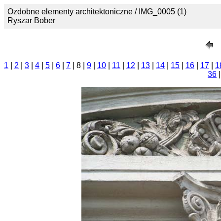
Ozdobne elementy architektoniczne / IMG_0005 (1)
Ryszar Bober
1
|
2
|
3
|
4
|
5
|
6
|
7
| 8 |
9
|
10
|
11
|
12
|
13
|
14
|
15
|
16
|
17
|
1
36