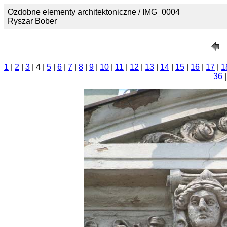
Ozdobne elementy architektoniczne / IMG_0004
Ryszar Bober
1
|
2
|
3
| 4 |
5
|
6
|
7
|
8
|
9
|
10
|
11
|
12
|
13
|
14
|
15
|
16
|
17
|
1
36