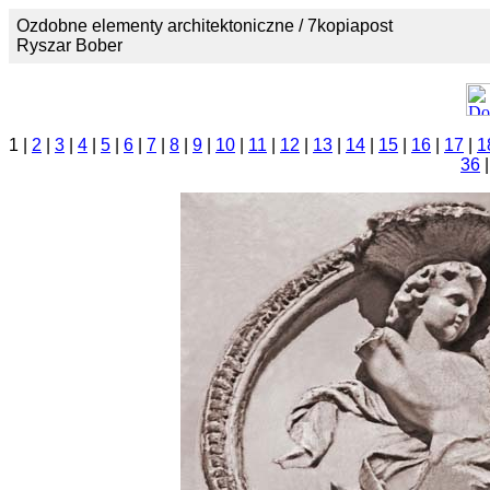
Ozdobne elementy architektoniczne / 7kopiapost
Ryszar Bober
1 |
2
|
3
|
4
|
5
|
6
|
7
|
8
|
9
|
10
|
11
|
12
|
13
|
14
|
15
|
16
|
17
|
1
36