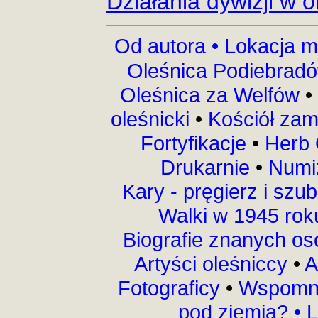
Działania dywizji w 
Od autora •
Lokacja m
Oleśnica Podiebrad
Oleśnica za Welfów
•
oleśnicki
•
Kościół za
Fortyfikacje
•
Herb 
Drukarnie
•
Numi
Kary - pręgierz i szu
Walki w 1945 ro
Biografie znanych o
Artyści oleśniccy
•
A
Fotograficy
•
Wspomni
pod ziemią?
•
L