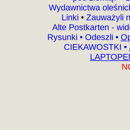
Wydawnictwa oleśnic
Linki
•
Zauważyli 
Alte Postkarten - wi
Rysunki
•
Odeszli
•
Op
CIEKAWOSTKI
•
LAPTOPEM
N