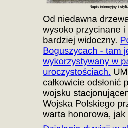
Napis intencyjny i styl
Od niedawna drzewa
wysoko przycinane i 
bardziej widoczny.
P
Boguszycach - tam je
wykorzystywany w 
uroczystościach.
UM 
całkowicie odsłonić 
wojsku stacjonujące
Wojska Polskiego pr
warta honorowa, jak 