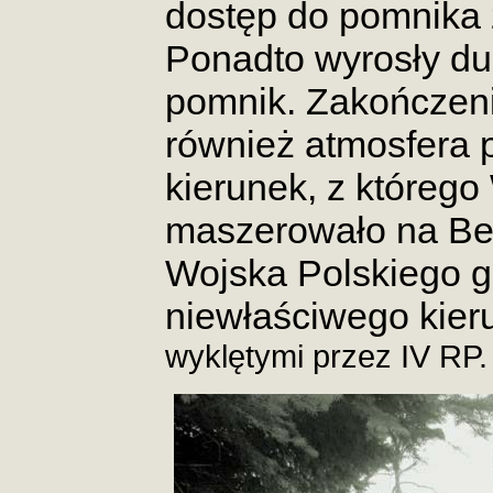
dostęp do pomnika z
Ponadto wyrosły du
pomnik. Zakończeni
również atmosfera po
kierunek, z którego
maszerowało na Berl
Wojska Polskiego gi
niewłaściwego kier
wyklętymi przez IV RP.