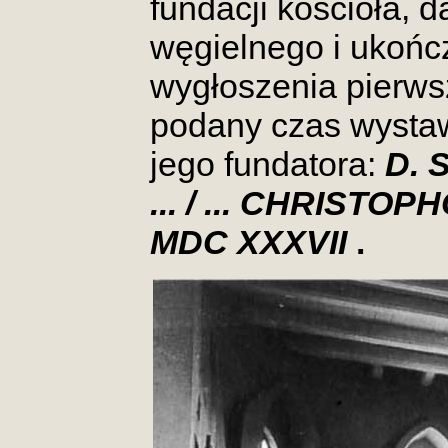
fundacji kościoła, 
węgielnego i ukońc
wygłoszenia pierws
podany czas wystaw
jego fundatora:
D. 
... / ... CHRIST
MDC XXXVII
.