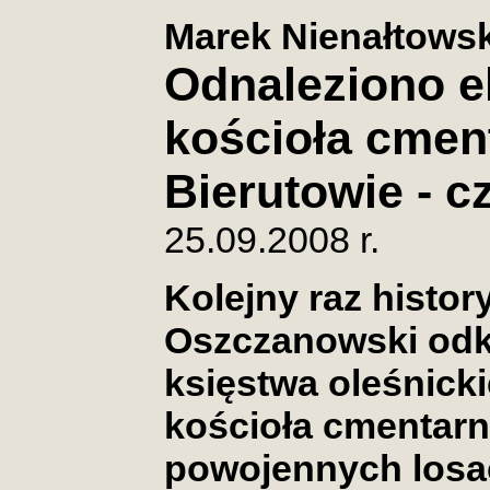
Marek Nienałtowsk
Odnaleziono e
kościoła cmen
Bierutowie - c
25.09.2008 r.
Kolejny raz history
Oszczanowski odkr
księstwa oleśnicki
kościoła cmentarn
powojennych losac