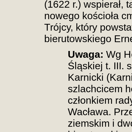
(1622 r.) wspierał,
nowego kościoła c
Trójcy, który powsta
bierutowskiego Ern
Uwaga:
Wg He
Śląskiej t. III.
Karnicki (Karni
szlachcicem he
członkiem rad
Wacława. Przez
ziemskim i dw