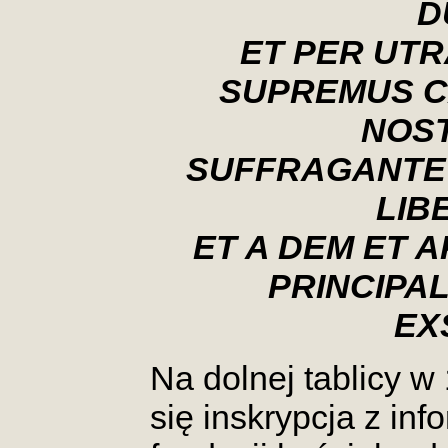
D
ET PER UT
SUPREMUS C
NOST
SUFFRAGANTE
LIB
ET A DEM ET 
PRINCIPAL
EX
Na dolnej tablicy 
się inskrypcja z in