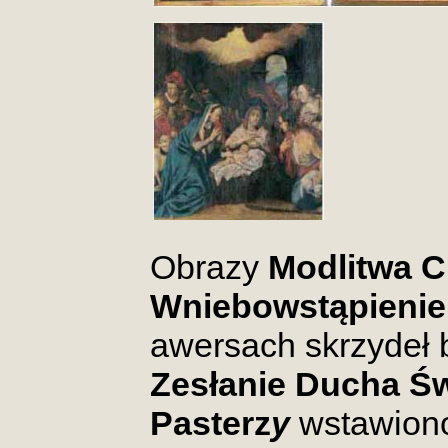
Obrazy
Modlitwa C
Wniebowstąpienie
awersach skrzydeł 
Zesłanie Ducha Ś
Pasterz
y
wstawiono