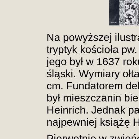
Na powyższej ilustr
tryptyk kościoła pw
jego był w 1637 ro
śląski. Wymiary ołt
cm. Fundatorem deko
był mieszczanin bie
Heinrich. Jednak pa
najpewniej książę 
Pierwotnie w zwieńcz