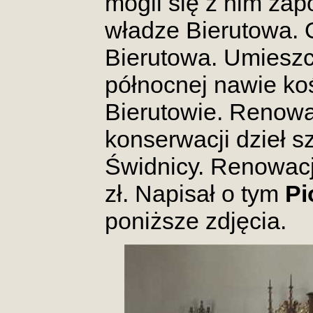
mogli się z nim za
władze Bierutowa. O
Bierutowa. Umiesz
północnej nawie ko
Bierutowie. Renowa
konserwacji dzieł 
Świdnicy. Renowacj
zł.
Napisał o tym
Pi
poniższe zdjęcia.