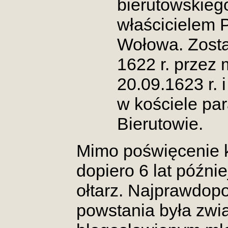
bierutowskieg
właścicielem 
Wołowa. Zosta
1622 r. przez
20.09.1623 r. 
w kościele pa
Bierutowie.
Mimo poświęcenie k
dopiero 6 lat późni
ołtarz. Najprawdopo
powstania była zwi