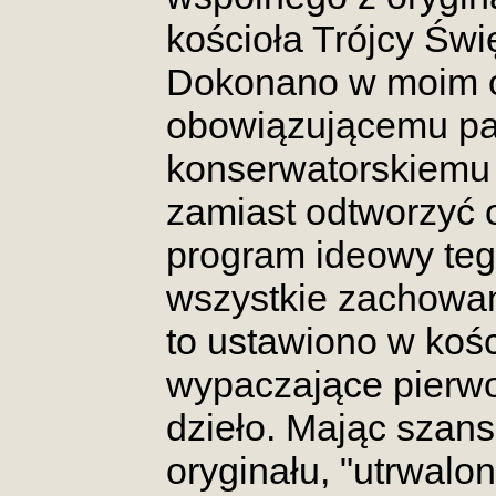
kościoła Trójcy Świ
Dokonano w moim o
obowiązującemu p
konserwatorskiemu 
zamiast odtworzyć or
program ideowy tego
wszystkie zachowan
to ustawiono w kośc
wypaczające pierwot
dzieło. Mając szan
oryginału, "utrwalo