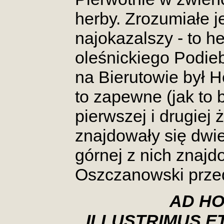
herby. Zrozumiałe j
najokazalszy - to h
oleśnickiego Podie
na Bierutowie był 
to zapewne (jak to 
pierwszej i drugiej
znajdowały się dwie
górnej z nich znajdo
Oszczanowski przed
AD HO
ILLUSTRIMUS E