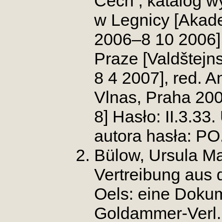
Čech , katalog 
w Legnicy [Akad
2006–8 10 2006] 
Praze [Valdštejn
8 4 2007], red. A
Vlnas, Praha 20
8] Hasło: II.3.33
autora hasła: PO
Bülow, Ursula Ma
Vertreibung aus 
Oels: eine Doku
Goldammer-Verl., 