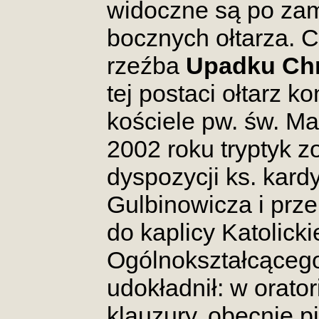
widoczne są po zam
bocznych ołtarza. 
rzeźba
Upadku Chr
tej postaci ołtarz 
kościele pw. św. M
2002 roku tryptyk z
dyspozycji ks. kar
Gulbinowicza i prz
do kaplicy Katolick
Ogólnokształcąceg
udokładnił: w orat
klauzury, obecnie p