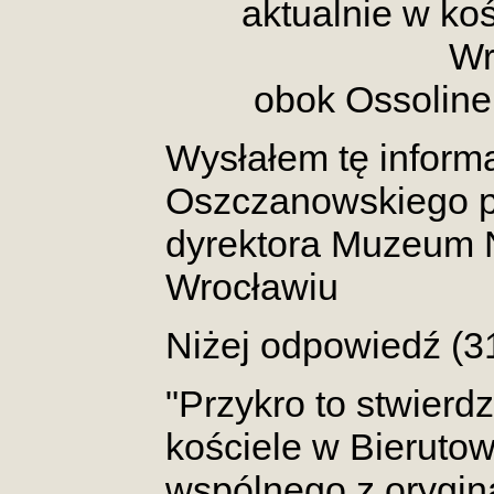
aktualnie w
koś
Wr
obok Ossoline
Wysłałem tę informa
Oszczanowskiego p
dyrektora Muzeum
Wrocławiu
Niżej odpowiedź (3
"Przykro to stwierdz
kościele w Bierutow
wspólnego z orygin