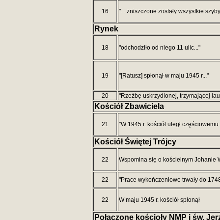
16
"... zniszczone zostały wszystkie szyby
Rynek
18
"odchodziło od niego 11 ulic..."
19
"[Ratusz] spłonął w maju 1945 r..."
20
"Rzeźbę uskrzydlonej, trzymającej lau
Kościół Zbawiciela
21
"W 1945 r. kościół uległ częściowemu
K
ościół Świętej Trójcy
22
Wspomina się o kościelnym Johanie 
22
"Prace wykończeniowe trwały do 1748 r
22
W maju 1945 r. kościół spłonął
Połączone kościoły NMP i św. Je