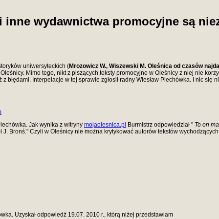
 i inne wydawnictwa promocyjne są ni
toryków uniwersyteckich (
Mrozowicz W., Wiszewski M. Oleśnica od czasów najd
Oleśnicy. Mimo tego, nikt z piszących teksty promocyjne w Oleśnicy z niej nie korzy
ż z błędami. Interpelacje w tej sprawie zgłosił radny Wiesław Piechówka. I nic się
m
Piechówka. Jak wynika z witryny
mojaolesnica.pl
Burmistrz odpowiedział "
To on ma 
ł J. Bronś." Czyli w Oleśnicy nie można krytykować autorów tekstów wychodzącyc
ówka. Uzyskał odpowiedź 19.07. 2010 r., którą niżej przedstawiam