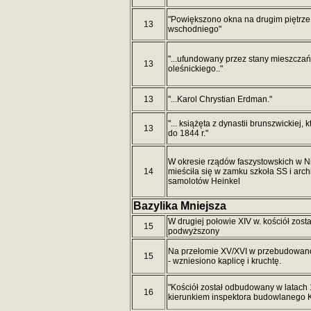
"Powiększono okna na drugim piętrze
13
wschodniego"
"...ufundowany przez stany mieszczań
13
oleśnickiego.."
13
"...Karol Chrystian Erdman."
"... książęta z dynastii brunszwickiej, 
13
do 1844 r."
W okresie rządów faszystowskich w 
14
mieściła się w zamku szkoła SS i arc
samolotów Heinkel
Bazylika Mniejsza
W drugiej połowie XIV w. kościół zost
15
podwyższony
Na przełomie XV/XVI w przebudowan
15
- wzniesiono kaplicę i kruchtę.
"Kościół został odbudowany w latach
16
kierunkiem inspektora budowlanego 