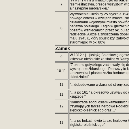
"W XVII i XVIII w miasto było ośrodkie
7
rzemieślniczym, przede wszystkim w 
a następnie meblarskiej."
Wyzwolenie Oleśnicy 25 stycznia 1945
nowego okresu w dziejach miasta. Ni
działaniami wojennymi miasto powróc
państwa polskiego. Legło w gruzach d
8
pożarów wzniecanych przez okupując
radzieckie. A dzieła zniszczenia dopeł
maju 1945 r., który spustoszył zabytk
staromiejski w ok. 80%
Zamek
W 1312 r. [...] książę Bolesław głogow
9
księstwo oleśnickie ze stolicą w Namy
"Z okresu gotyckiego zachowały się d
wystroju rzeźbiarskiego. Pierwszy to 
10-11
tarczownika i płaskorzeźba herbowa
dziedziniec".
11
"... dobudowano wykusz od strony zac
"... a po 1617 r. okresowo używały g
11
książęce."
"Balustradę zdobi osiem kamiennych
12
trzymających tarcze herbowe Podiebr
ziębicko-oleśnickiego oraz ..."
"... a po bokach dwie tarcze herbowe 
11
ziębicko-oleśnickiego"