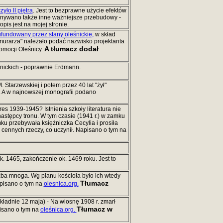
yło II piętra
. Jest to bezprawne użycie efektów
onywano także inne ważniejsze przebudowy -
is jest na mojej stronie.
ufundowany przez stany oleśnickie,
w skład
"murarza" należało podać nazwisko projektanta
A tłumacz dodał
omocji Oleśnicy.
śnickich - poprawnie Erdmann.
 Starzewskiej i potem przez 40 lat "żył"
.
A w najnowszej monografii podano
es 1939-1945? Istnienia szkoły literatura nie
astępcy tronu. W tym czasie (1941 r.) w zamku
mku przebywała księżniczka Cecylia i prosiła
ennych rzeczy, co uczynił. Napisano o tym na
ok. 1465, zakończenie ok. 1469 roku. Jest to
zba mnoga. Wg planu kościoła było ich wtedy
Tłumacz
apisano o tym na
olesnica.org.
ładnie 12 maja) - Na wiosnę 1908 r. zmarł
Tłumacz w
pisano o tym na
oleśnica.org.