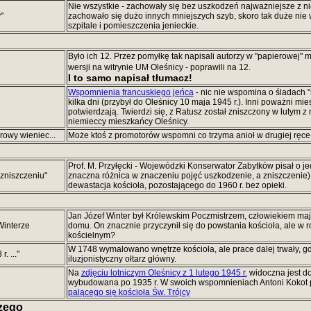
Nie wszystkie - zachowały się bez uszkodzeń najważniejsze z nic
"
zachowało się dużo innych mniejszych szyb, skoro tak duże nie
szpitale i pomieszczenia jenieckie.
Było ich 12. Przez pomyłkę tak napisali autorzy w "papierowej" m
wersji na witrynie UM Oleśnicy - poprawili na 12.
I to samo napisał tłumacz!
Wspomnienia francuskiego jeńca
- nic nie wspomina o śladach 
kilka dni (przybył do Oleśnicy 10 maja 1945 r.). Inni poważni mi
potwierdzają. Twierdzi się, z Ratusz został zniszczony w lutym z 
niemieccy mieszkańcy Oleśnicy.
rowy wieniec...
Może ktoś z promotorów wspomni co trzyma anioł w drugiej ręce, 
Prof. M. Przyłęcki - Wojewódzki Konserwator Zabytków pisał o j
 zniszczeniu"
znaczna różnica w znaczeniu pojęć uszkodzenie, a zniszczenie)
dewastacja kościoła, pozostającego do 1960 r. bez opieki.
Jan Józef Winter był Królewskim Poczmistrzem, człowiekiem ma
Winterze
domu. On znacznie przyczynił się do powstania kościoła, ale w r
kościelnym?
W 1748 wymalowano wnętrze kościoła, ale prace dalej trwały, 
. ..."
iluzjonistyczny ołtarz główny.
Na
zdjęciu lotniczym Oleśnicy z 1 lutego 1945 r.
widoczna jest do
wybudowana po 1935 r. W swoich wspomnieniach Antoni Kokot po
palącego się kościoła Św. Trójcy
rzego