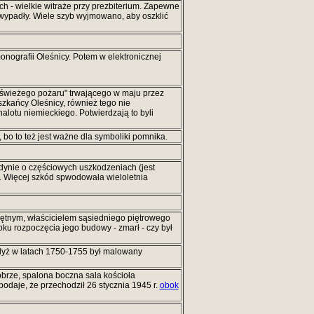
h - wielkie witraże przy prezbiterium. Zapewne
 wypadły. Wiele szyb wyjmowano, aby oszklić
onografii Oleśnicy. Potem w elektronicznej
"świeżego pożaru" trwającego w maju przez
eszkańcy Oleśnicy, również tego nie
nalotu niemieckiego. Potwierdzają to byli
bo to też jest ważne dla symboliki pomnika.
edynie o częściowych uszkodzeniach (jest
. Więcej szkód spwodowała wieloletnia
jętnym, właścicielem sąsiedniego piętrowego
oku rozpoczęcia jego budowy - zmarł - czy był
gdyż w latach 1750-1755 był malowany
brze, spalona boczna sala kościoła
daje, że przechodził 26 stycznia 1945 r.
obok