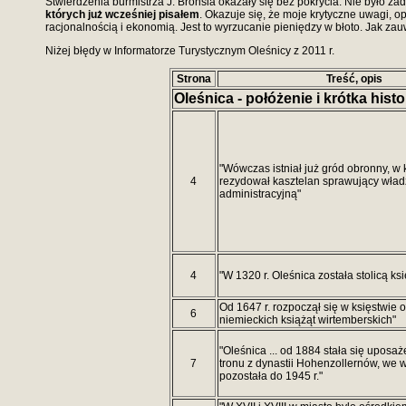
Stwierdzenia burmistrza J. Bronsia okazały się bez pokrycia. Nie było ż
których już wcześniej pisałem
. Okazuje się, że moje krytyczne uwagi, 
racjonalnością i ekonomią. Jest to wyrzucanie pieniędzy w błoto. Jak za
Niżej błędy w Informatorze Turystycznym Oleśnicy z 2011 r.
Strona
Treść, opis
Oleśnica - połóżenie i krótka histo
"Wówczas istniał już gród obronny, w 
4
rezydował kasztelan sprawujący wład
administracyjną"
4
"W 1320 r. Oleśnica została stolicą ksi
Od 1647 r. rozpoczął się w księstwie
6
niemieckich książąt wirtemberskich"
"Oleśnica ... od 1884 stała się uposa
7
tronu z dynastii Hohenzollernów, we w
pozostała do 1945 r."