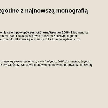
ezgodne z najnowszą monografią
awniejszych po współczesność. Atut Wrocław 2006
). Niedawno ta
sta. W 2009 r. ukazały się dwie broszurki z licznymi błędami
 nie zmieniło. Ukazało się w marcu 2011 r. kolejne wydawnictwo
prawo krytykowania innych, a nie inni jego. Jeśli ktoś uważa, że jego
h z UM Oleśnicy. Wiesław Piechówka nie otrzymał odpowiedzi na swoją