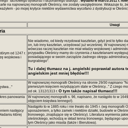
adnego "fachowego dyskursu i racjonalnego dialogu".
Wydano w marcu 2011 r. nowy
oparte na najnowszej monografii Oleśnicy, nie zostały uwzględnione. Wskazuje to, 
uważyłem - po mojej krytyce niektóre wydawnictwa wycofano z dystrybucji w Oleśnic
Uwagi
ria
Nie wiadomo, od kiedy rezydował kasztelan, gdyż jest to tylko 
on, lub inny kasztelan, urzędować już wcześniej. W najnowszej m
wówczas raczej kasztelan nie miał władzy wojskowej i administr
przypadku Oleśnicy mamy do czynienia z kasztelanami występuj
którym od 1247 r.
posiadającego w swoim zarządzie żadnego okręgu administracyj
zę wojskowa i
burgrabiego".
Tu i dalej tłumacz na j. angielski poprawiał autora 
angielskim jest mniej błędów!!!
W najnowszej monografii Oleśnicy na stronie 29/30 napisano "Na
pierwszym księciem rezydującym stale w Oleśnicy..." Z czego moż
ęstwa..."
O tym także napisał tłumacz!!!
od ok. 1312/1313 r.
 okres panowania
W najnowszej monografii s. 96, napisano, że nastąpiło to w 164
objęciem księstwa lennego!).
Nastąpiło to w 1885 roku i nie trwało do 1945 r. (wg monografii O
żeniem następcy
uposażeniem, a tylko zamek i niektóre działki, budowle w Oleśn
ładaniu której
tronowego, znajdujące się w Oleśnicy). Literatura wymienia jakie
oleśnickiego, wchodzą w skład lenna tronowego, będącego upo
tym Oleśnicy jako miasta (także i Bierutowa).