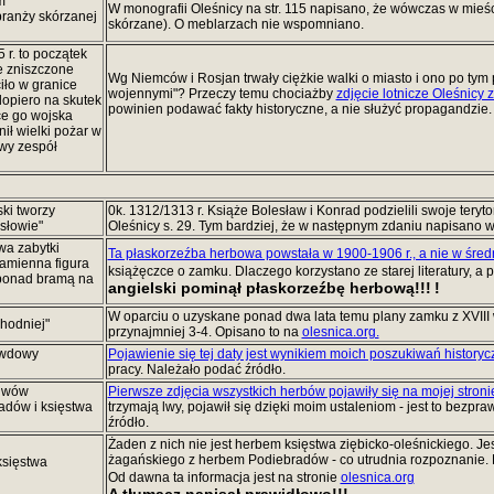
m
W monografii Oleśnicy na str. 115 napisano, że wówczas w mieśc
branży skórzanej
skórzane). O meblarzach nie wspomniano.
 r. to początek
e zniszczone
Wg Niemców i Rosjan trwały ciężkie walki o miasto i ono po tym 
iło w granice
wojennymi"? Przeczy temu chociażby
zdjęcie lotnicze Oleśnicy z
opiero na skutek
powinien podawać fakty historyczne, a nie służyć propagandzie.
e go wojska
nił wielki pożar w
owy zespół
ski tworzy
0k. 1312/1313 r. Książe Bolesław i Konrad podzielili swoje teryt
słowie"
Oleśnicy s. 29. Tym bardziej, że w następnym zdaniu napisano 
wa zabytki
Ta płaskorzeźba herbowa powstała w 1900-1906 r., a nie w śre
kamienna figura
książęczce o zamku. Dlaczego korzystano ze starej literatury, 
 ponad bramą na
angielski pominął płaskorzeźbę herbową!!!
!
W oparciu o uzyskane ponad dwa lata temu plany zamku z XVIII 
hodniej"
przynajmniej 3-4. Opisano to na
olesnica.org.
o wdowy
Pojawienie się tej daty jest wynikiem moich poszukiwań history
pracy. Należało podać źródło.
 lwów
Pierwsze zdjęcia wszystkich herbów pojawiły się na mojej stroni
adów i księstwa
trzymają lwy, pojawił się dzięki moim ustaleniom - jest to bezpr
źródło.
Żaden z nich nie jest herbem księstwa ziębicko-oleśnickiego. Je
żagańskiego z herbem Podiebradów - co utrudnia rozpoznanie. Dr
księstwa
Od dawna ta informacja jest na stronie
olesnica.org