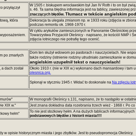
W 1505 r. biskupem wrocławskim był Jan IV Roth i to on był zwi
o przyłączył
s. 46. Ta sama błędna informacja jest na tablicy, zawieszonej p
Tłumacz w tekście angielskim po
znaczących błędów.
itową, która
Dekoracja ta ulegała zmianom np. w 1933 roku (zdjęcia w zbiora
podczas remontu ok. 1968-1970 r.
W cyklu arykułów zamieszczonych w Panoramie Oleśnickiej prz
z wyposażeniem.
Towarzystwa Przyjaciół Oleśnicy - napisano, że kościól NMP i Św
zdjęcia lotniczego nie potrafię tego ocenić.
Dom ten służył wdowom po pastorach i nauczycielach. Nie wsp
om po zmarłych
także rodziny (istnienie rodziny utrudniało zamieszkanie w do
angielskim uzupełnił tekst o nauczycielach!
 a dach został
Około 1910 r. (nie w XIX w.) wykonano dach mansardowy i tam 
olesnica.org.
Spłonął w styczniu 1945 r. Widać to doskonale na
Na zdjęciu lot
e murów"
W monografii Oleśnicy s.131, napisano, że to nastąpiło w ostatni
ie XIX w."
Jest znana dokładna data rozebrania trzech wież - 1868 r. Po co
To nie jest stożkowy hełm. A na dużych tablicach informacyjnyc
ożkowy hełm"
podstawowych błędów z historii miasta!!!!
 w opisie historycznym miasta i jego zbytków. Jest to pseudopromocja Oleśnicy.