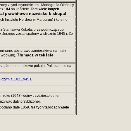
ązany z tymi czynnościami. Monografia Oleśnicy
rzez UM na kościele.
Tam wiele innych
dał prawidłowe nazwisko biskupa!
ch Instytutu Herdera w Marburgu) i kolejno
ez Stanisawa Kokota, przewodniczącego
. Jerzego został spalony w styczniu 1945 r. Ze
ominano, aby prawo zamieszkiwania miały
Tłumacz w tekście
mu wdowim).
urządzono dodatkowe pokoje. Pokazano to na
niczym z 1.02.1945 r.
m roku (1648) wojny trzydziestoletniej.
 używać daty przybliżonej.
h podano datę 1859.
Na tych tablicach wiele