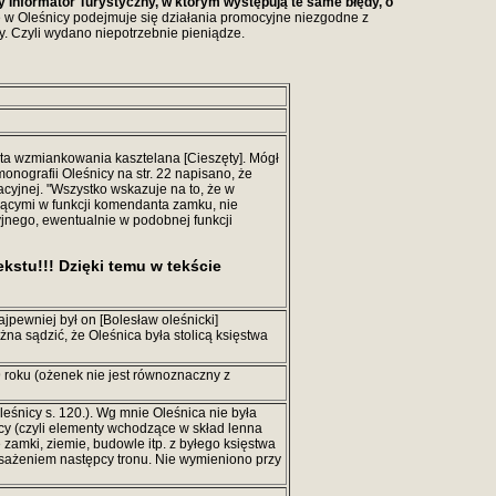
 Informator Turystyczny, w którym występują te same błędy, o
że w Oleśnicy podejmuje się działania promocyjne niezgodne z
y. Czyli wydano niepotrzebnie pieniądze.
data wzmiankowania kasztelana [Cieszęty]. Mógł
onografii Oleśnicy na str. 22 napisano, że
acyjnej. "Wszystko wskazuje na to, że w
ącymi w funkcji komendanta zamku, nie
nego, ewentualnie w podobnej funkcji
tekstu!!! Dzięki temu w tekście
jpewniej był on [Bolesław oleśnicki]
na sądzić, że Oleśnica była stolicą księstwa
9 roku (ożenek nie jest równoznaczny z
leśnicy s. 120.). Wg mnie Oleśnica nie była
icy (czyli elementy wchodzące w skład lenna
 zamki, ziemie, budowle itp. z byłego księstwa
sażeniem następcy tronu. Nie wymieniono przy