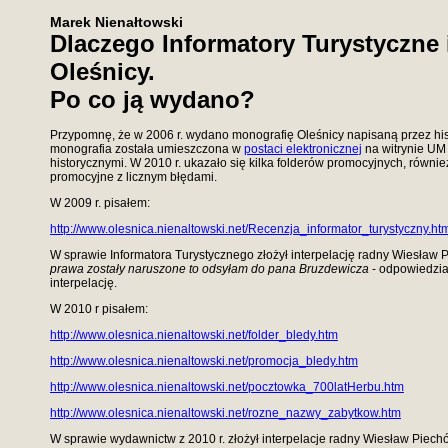
Marek Nienałtowski
Dlaczego Informatory Turystyczne
Oleśnicy.
Po co ją wydano?
Przypomnę, że w 2006 r. wydano monografię Oleśnicy napisaną przez his
monografia została umieszczona w
postaci elektronicznej
na witrynie UM 
historycznymi. W 2010 r. ukazało się kilka folderów promocyjnych, równie
promocyjne z licznym błędami.
W 2009 r. pisałem:
http://www.olesnica.nienaltowski.net/Recenzja_informator_turystyczny.ht
W sprawie Informatora Turystycznego złożył interpelację radny Wiesław 
prawa zostały naruszone to odsyłam do pana Bruzdewicza
- odpowiedzia
interpelację.
W 2010 r pisałem:
http://www.olesnica.nienaltowski.net/folder_bledy.htm
http://www.olesnica.nienaltowski.net/promocja_bledy.htm
http://www.olesnica.nienaltowski.net/pocztowka_700latHerbu.htm
http://www.olesnica.nienaltowski.net/rozne_nazwy_zabytkow.htm
W sprawie wydawnictw z 2010 r. złożył interpelacje radny Wiesław Piech