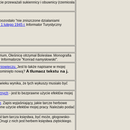
ie przeważali sukiennicy i obuwnicy (rzemiosła
pozostało "nie zniszczone działaniami
 1 lutego 1945 r.
Informator Turystyczny
orium, Oleśnicę otrzymał Bolesław. Monografia
w Informatorze "Konrad namysłowski".
dniowieczu.
Jest to także napisane w mojej
A tłumacz tekstu na j.
a pominięto nową?
wieku wynika, że tych wykuszy musiało być
cznych
- jest to bezprawne użycie efektów mojej
e
. Zapis wyjaśniający, jakie tarcze herbowe
awne użycie efektów mojej pracy. Należało podać
st tam tarcza księstwa, być może, głogowsko-
ugi z nich jest herbem księstwa ziębickiego.