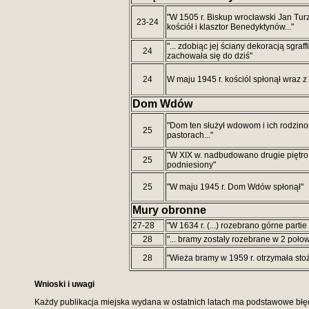
"W 1505 r. Biskup wrocławski Jan Turz
23-24
kościół i klasztor Benedyktynów..."
"... zdobiąc jej ściany dekoracją sgraff
24
zachowała się do dziś"
24
W maju 1945 r. kościól spłonął wraz 
Dom Wdów
"Dom ten służył wdowom i ich rodzin
25
pastorach..."
"W XIX w. nadbudowano drugie piętro,
25
podniesiony"
25
"W maju 1945 r. Dom Wdów spłonął"
Mury obronne
27-28
"W 1634 r. (...) rozebrano górne parti
28
"... bramy zostały rozebrane w 2 połow
28
"Wieża bramy w 1959 r. otrzymała st
Wnioski i uwagi
Każdy publikacja miejska wydana w ostatnich latach ma podstawowe błędy