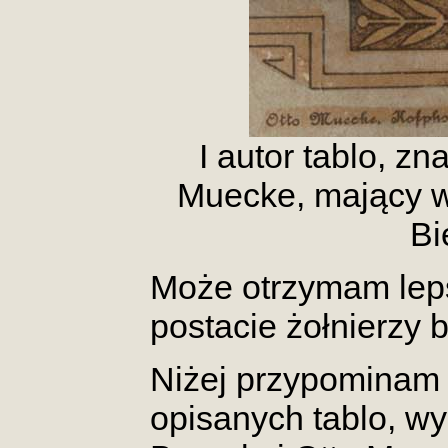
I autor tablo, zn
Muecke, mający w
Bi
Może otrzymam leps
postacie żołnierzy 
Niżej przypominam l
opisanych tablo, w