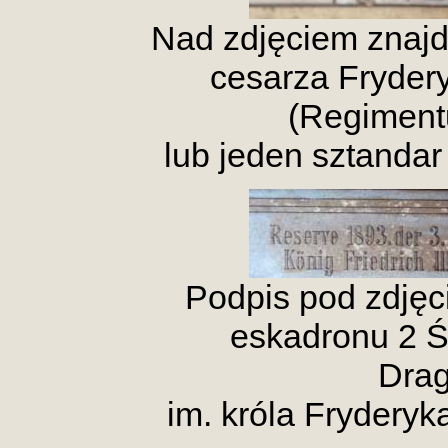
Nad zdjęciem znajd
cesarza Frydery
(Regiment
lub jeden sztanda
Podpis pod zdję
eskadronu 2 
Drag
im. króla Fryderyka