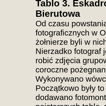
Tablo 3. Eskad
Bierutowa
Od czasu powstani
fotograficznych w O
żołnierze byli w ni
Nierzadko fotograf j
robić zdjęcia grup
coroczne pożegnani
Wykonywano wówcza
Początkowo były to
dodawano fotomont