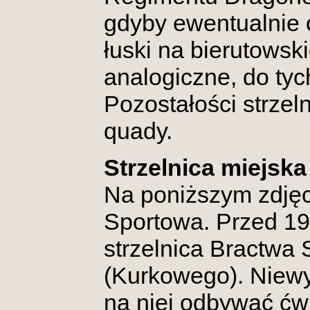
gdyby ewentualnie o
łuski na bierutowski
analogiczne, do tyc
Pozostałości strzel
quady.
Strzelnica miejska
Na poniższym zdjęc
Sportowa. Przed 193
strzelnica Bractwa 
(Kurkowego). Niewy
na niej odbywać ćwi