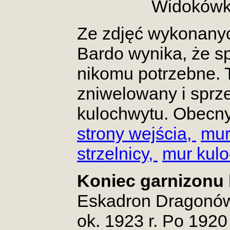
Widokówka
Ze zdjęć wykonanyc
Bardo wynika, że sp
nikomu potrzebne. T
zniwelowany i sprze
kulochwytu. Obecny
strony wejścia,
mur
strzelnicy,
mur kulo
Koniec garnizonu
Eskadron Dragonów 
ok. 1923 r. Po 1920 