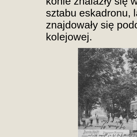
konie znalazły się 
sztabu eskadronu, l
znajdowały się podo
kolejowej.