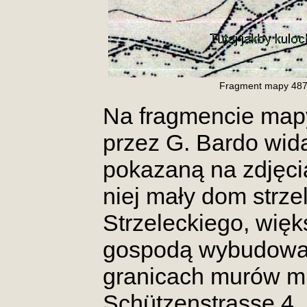
Fragment mapy 4871 
Na fragmencie mapy 
przez G. Bardo wida
pokazaną na zdjęcia
niej mały dom strz
Strzeleckiego, więks
gospodą wybudowa
granicach murów mi
Schützenstrasse 4,