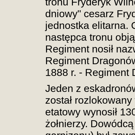
tronu Fryderyk Wilh
dniowy" cesarz Fryde
jednostka elitarna. 
następca tronu obją
Regiment nosił naz
Regiment Dragonów,
1888 r. - Regiment 
Jeden z eskadronów
został rozlokowany 
etatowy wynosił 130
żołnierzy. Dowódcą