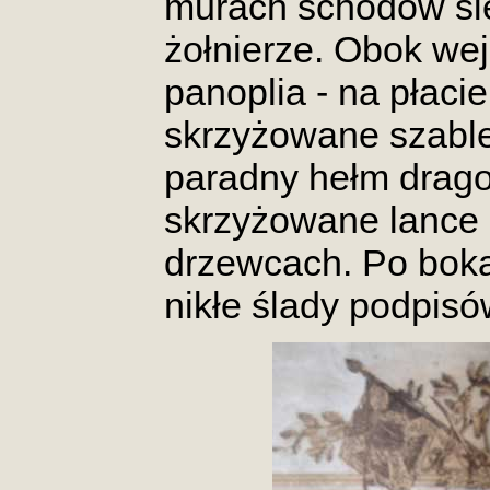
murach schodów sied
żołnierze. Obok wej
panoplia - na płaci
skrzyżowane szable
paradny hełm drago
skrzyżowane lance 
drzewcach. Po boka
nikłe ślady podpisó