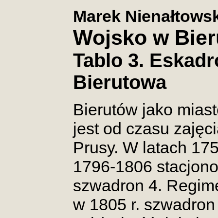
Marek Nienałtowsk
Wojsko w Bier
Tablo 3. Eskad
Bierutowa
Bierutów jako mias
jest od czasu zajęc
Prusy. W latach 17
1796-1806 stacjono
szwadron 4. Regime
w 1805 r. szwadron