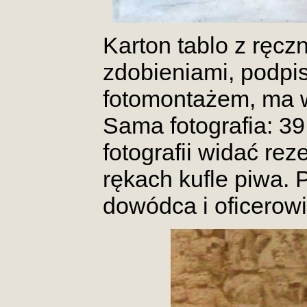
Karton tablo z ręc
zdobieniami, podpis
fotomontażem, ma w
Sama fotografia: 39
fotografii widać re
rękach kufle piwa. P
dowódca i oficerow