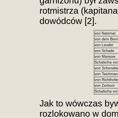
garnizonu) był zaws
rotmistrza (kapitan
dowódców [2].
von Natzmer
von dem Bor
von Leuder
von Schade
von Massow
Schalscha vo
von Schoneb
von Teichma
von Richthofe
von Zerboni
Schalscha vo
Jak to wówczas byw
rozlokowano w dom