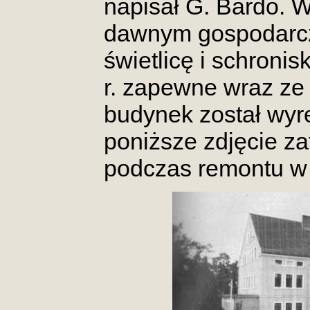
napisał G. Bardo. W
dawnym gospodarcz
świetlicę i schron
r. zapewne wraz ze
budynek został wy
poniższe zdjęcie z
podczas remontu w 