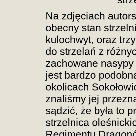
Na zdjęciach autor
obecny stan strzeln
kulochwyt, oraz trz
do strzelań z różny
zachowane nasypy
jest bardzo podobna
okolicach Sokołowi
znaliśmy jej przezn
sądzić, że była to
strzelnica oleśnick
Regimentu Dragonó