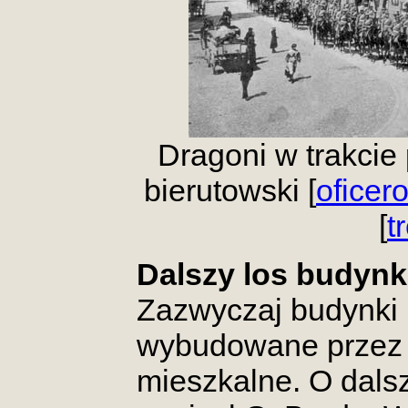
Dragoni w trakcie
bierutowski [
oficer
[
t
Dalszy los budyn
Zazwyczaj budynki 
wybudowane przez 
mieszkalne. O dals