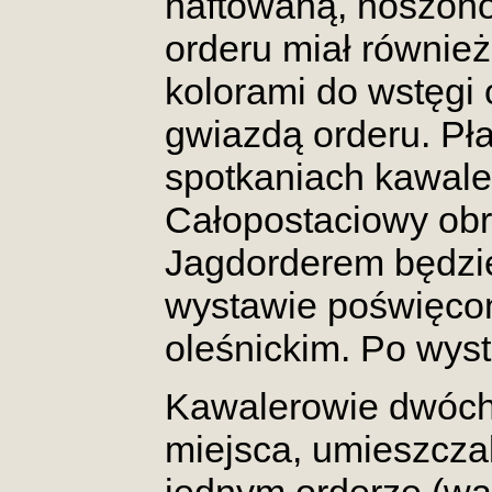
haftowaną, noszono 
orderu miał równie
kolorami do wstęgi
gwiazdą orderu. Pł
spotkaniach kawale
Całopostaciowy obr
Jagdorderem będzi
wystawie poświęco
oleśnickim. Po wyst
Kawalerowie dwóch 
miejsca, umieszcza