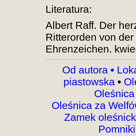
Literatura:
Albert Raff. Der he
Ritterorden von de
Ehrenzeichen. kwie
Od autora
•
Lok
piastowska
•
Ol
Oleśnica
Oleśnica za Welf
Zamek oleśnic
Pomnik