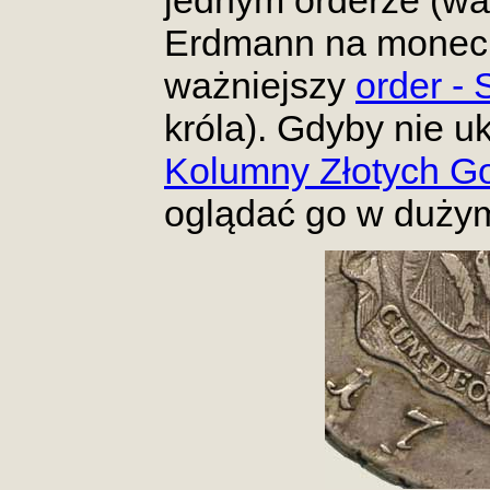
jednym orderze (wa
Erdmann na monecie
ważniejszy
order - 
króla). Gdyby nie u
Kolumny Złotych G
oglądać go w duży