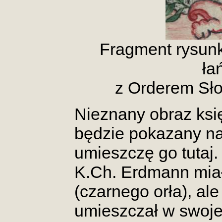
Fragment rysun
ła
z Orderem Sło
Nieznany obraz ksi
będzie pokazany n
umieszczę go tutaj
K.Ch. Erdmann miał 
(czarnego orła), ale
umieszczał w swojej