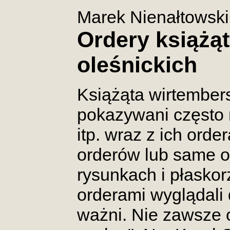
Marek Nienałtowski
Ordery książą
oleśnickich
Książąta wirtembersc
pokazywani często
itp. wraz z ich ord
orderów lub same o
rysunkach i płasko
orderami wyglądali d
ważni. Nie zawsze 