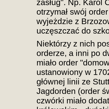
zasług". Np. Karol 
otrzymał swój order
wyjeżdzie z Brzozo
uczęszczać do szkoł
Niektórzy z nich po
orderze, a inni po 
miało order "domowy
ustanowiony w 1702 
głównej linii ze Stu
Jagdorden (order św
czwórki miało doda