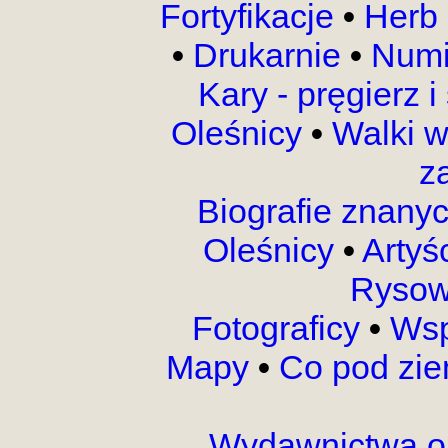
Fortyfikacje
•
Herb 
•
Drukarnie
•
Numi
Kary - pręgierz 
Oleśnicy
•
Walki 
z
Biografie znany
Oleśnicy
•
Artyś
Rysow
Fotograficy
•
Wsp
Mapy
•
Co pod zi
Wydawnictwa o