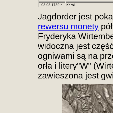
03.03.1739 r.
Karol
Jagdorder jest poka
rewersu monety
pół
Fryderyka Wirtemb
widoczna jest częś
ogniwami są na prz
orła i litery"W" (Wi
zawieszona jest gw