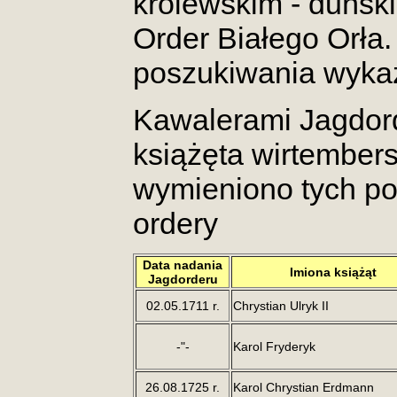
królewskim - duński
Order Białego Orła
poszukiwania wykażą
Kawalerami Jagdord
książęta wirtembers
wymieniono tych p
ordery
Data nadania
Imiona książąt
Jagdorderu
02.05.1711 r.
Chrystian Ulryk II
-"-
Karol Fryderyk
26.08.1725 r.
Karol Chrystian Erdmann