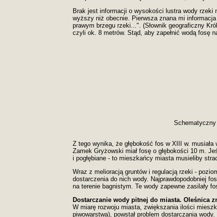
Brak jest informacji o wysokości lustra wody rze
wyższy niż obecnie. Pierwsza znana mi informacja 
prawym brzegu rzeki...". (Słownik geograficzny Kró
czyli ok. 8 metrów. Stąd, aby zapełnić wodą fosę 
Schematyczny r
Z tego wynika, że głębokość fos w XIII w. musiała 
Zamek Gryżowski miał fosę o głębokości 10 m. Jeś
i pogłębiane - to mieszkańcy miasta musieliby stra
Wraz z melioracją gruntów i regulacją rzeki - poz
dostarczenia do nich wody. Najprawdopodobniej fo
na terenie bagnistym. Te wody zapewne zasilały fos
Dostarczanie wody pitnej do miasta. Oleśnica z
W miarę rozwoju miasta, zwiększania ilości miesz
piwowarstwa), powstał problem dostarczania wody.