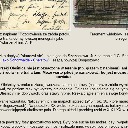
 napisem "Pozdrowienia ze źródła potoku
Fragment widokówki z
trafiła do najnowszej monografii jako
brzegu 
ówka ze zbioru A. F.
 tylko dopływ) "skurczył się" i nie sięga do Szczodrowa. Już na mapie J.G. Sc
 jako Schönwalde - Chełstów)
, leżącą powyżej Drogoszowic.
rzeki Oleśnica nie jest oznaczone w terenie (np. głazem z napisem), ani
 źródła - nie trafia tam. Może warto jakoś je oznakować, bo jest mocno z
powiatu».
Oleśnicy szeroko rozlana, tworząca naturalne stawy (najstarsze źródła wymie
ł, że poziom rzek był wyższy niż obecnie. Od czasu osiedlania się na tyc
ce Oleśnicy i jej dopływach, oraz stawy rybne. Rzeka ciągle zmienia swoje kor
anie wzrastała. Naliczyłem ich na mapach sprzed 1945 r. ok. 30, które napę
 w Boguszycach). Na początku XX wieku rzeka zaczyna napędzać turbiny mał
awadniających okoliczne pola. Dlatego układ i przebieg rzeki w XIX i XX w.
asta powstały fosy (początkowo rowy). Były one suche lub mokre, czyli wyp
kopać głębokich, kosztownych fos - należało mieć wysoki poziom wody w rz