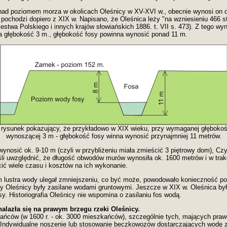
ki nad poziomem morza w okolicach Oleśnicy w XV-XVI w., obecnie wynosi on
pochodzi dopiero z XIX w. Napisano, że Oleśnica leży "na wzniesieniu 466 s
lestwa Polskiego i innych krajów słowiańskich 1886. t. VII s. 473). Z tego w
na głębokość 3 m., głębokość fosy powinna wynosić ponad 11 m.
ysunek pokazujący, że przykładowo w XIX wieku, przy wymaganej głębokoś
wynoszącej 3 m - głębokość fosy winna wynosić przynajmniej 11 metrów.
wynosić ok. 9-10 m (czyli w przybliżeniu miała zmieścić 3 piętrowy dom), Czy
li uwzględnić, że długość obwodów murów wynosiła ok. 1600 metrów i w tra
cić wiele czasu i kosztów na ich wykonanie.
iom lustra wody ulegał zmniejszeniu, co być może, powodowało konieczność p
sy Oleśnicy były zasilane wodami gruntowymi. Jeszcze w XIX w. Oleśnica był
y. Historiografia Oleśnicy nie wspomina o zasilaniu fos wodą.
nalazła się na prawym brzegu rzeki Oleśnicy.
kańców (w 1600 r. - ok. 3000 mieszkańców), szczególnie tych, mających pr
 Indywidualne noszenie lub stosowanie beczkowozów dostarczających wodę z 