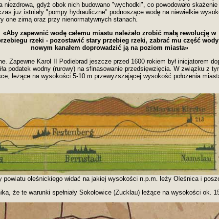
a niezdrowa, gdyż obok nich budowano "wychodki", co powodowało skażenie 
s już istniały "pompy hydrauliczne" podnoszące wodę na niewielkie wysoko
ały one zimą oraz przy nienormatywnych stanach.
«Aby zapewnić wodę całemu miastu należało zrobić małą rewolucję w
rzebiegu rzeki - pozostawić stary przebieg rzeki, zabrać mu część wody
nowym kanałem doprowadzić ją na poziom miasta»
e. Zapewne Karol II Podiebrad jeszcze przed 1600 rokiem był inicjatorem do
ła podatek wodny (rurowy) na sfinasowanie przedsięwzięcia. W związku z t
jsce, leżące na wysokości 5-10 m przewyższającej wysokość położenia miasta
powiatu oleśnickiego widać na jakiej wysokości n.p.m. leży Oleśnica i pos
nika, że te warunki spełniały Sokołowice (Zucklau) leżące na wysokości ok. 