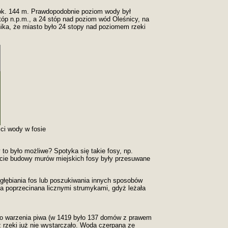
 ok. 144 m. Prawdopodobnie poziom wody był
tóp n.p.m., a 24 stóp nad poziom wód Oleśnicy, na
ynika, że miasto było 24 stopy nad poziomem rzeki
ci wody w fosie
 to było możliwe? Spotyka się takie fosy, np.
kcie budowy murów miejskich fosy były przesuwane
ogłębiania fos lub poszukiwania innych sposobów
a poprzecinana licznymi strumykami, gdyż leżała
awo warzenia piwa (w 1419 było 137 domów z prawem
rzeki już nie wystarczało. Woda czerpana ze