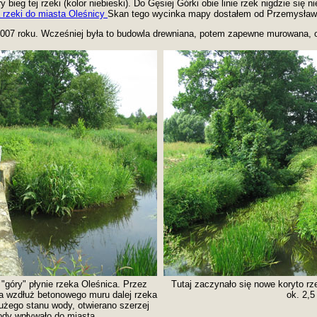
y bieg tej rzeki (kolor niebieski). Do Gęsiej Górki obie linie rzek nigdzie się ni
 rzeki do miasta Oleśnicy
Skan tego wycinka mapy dostałem od Przemysław
2007 roku. Wcześniej była to budowla drewniana, potem zapewne murowana, 
"góry" płynie rzeka Oleśnica. Przez
Tutaj zaczynało się nowe koryto rz
, a wzdłuż betonowego muru dalej rzeka
ok. 2,5
użego stanu wody, otwierano szerzej
ody wpływało do miasta