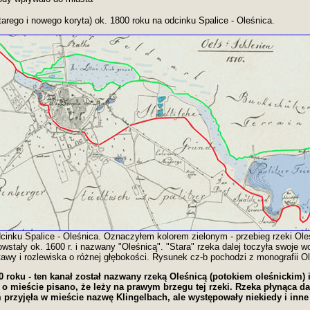
arego i nowego koryta) ok. 1800 roku na odcinku Spalice - Oleśnica.
cinku Spalice - Oleśnica. Oznaczyłem kolorem zielonym - przebieg rzeki Oleś
stały ok. 1600 r. i nazwany "Oleśnicą". "Stara" rzeka dalej toczyła swoje w
tawy i rozlewiska o różnej głębokości. Rysunek cz-b pochodzi z monografii Ol
 roku - ten kanał został nazwany rzeką Oleśnicą (potokiem oleśnickim) 
 o mieście pisano, że leży na prawym brzegu tej rzeki. Rzeka płynąca 
 przyjęła w mieście nazwę Klingelbach, ale występowały niekiedy i inn