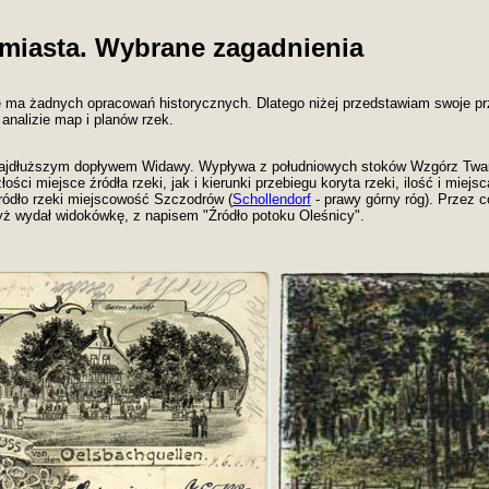
 miasta. Wybrane zagadnienia
ie ma żadnych opracowań historycznych. Dlatego niżej przedstawiam swoje p
 analizie map i planów rzek.
 najdłuższym dopływem Widawy. Wypływa z południowych stoków Wzgórz Twar
ci miejsce źródła rzeki, jak i kierunki przebiegu koryta rzeki, ilość i miejs
źródło rzeki miejscowość Szczodrów (
Schollendorf
- prawy górny róg). Przez 
yż wydał widokówkę, z napisem "Źródło potoku Oleśnicy".