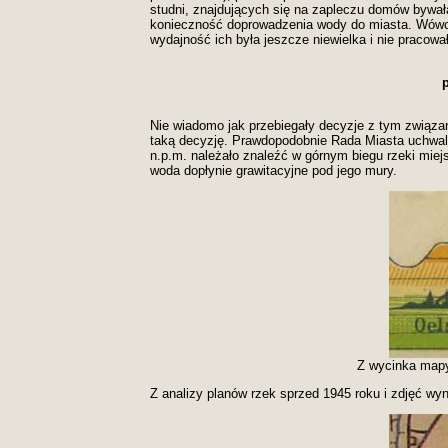
studni, znajdujących się na zapleczu domów bywał
konieczność doprowadzenia wody do miasta. Wówcza
wydajność ich była jeszcze niewielka i nie pracow
p
Nie wiadomo jak przebiegały decyzje z tym związan
taką decyzję. Prawdopodobnie Rada Miasta uchwali
n.p.m. należało znaleźć w górnym biegu rzeki mie
woda dopłynie grawitacyjne pod jego mury.
Z wycinka mapy 
Z analizy planów rzek sprzed 1945 roku i zdjęć wy