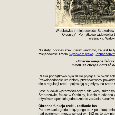
Widokówka z miejscowości Szczodrów z
Oleśnicy". Pomyłkowo widokówka ta 
oleśnicka. Widok
Niestety, odcinek rzeki (teraz wiadomo, że jest to
miejscowość źródła
(wysoko z prawej, oznaczonym
«Obecne miejsce źródła 
młodzież chcąca dotrzeć do
Rzeka początkowo była dziko płynąca, w okolicach 
Prawdopodobnie utrudniony przepływ wody powodowa
się o regulacji rzeki - pojawiają się młyny na rze
Ilość budowli wykorzystujących siłę wody sukcesyw
Smardzowie, folusz w Oleśnicy, kużnia miedziana
młynówek spełniała jednocześnie zadania kanałów n
Obronna funkcja rzeki - zasilanie fos
Po powstaniu grodu książęcego oraz po lokacji mi
nad poziomem morza wynosi ok. 152 m, to aby nie 