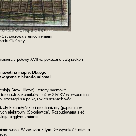
e Szczodrowa z umocnieniami
rzeki Oleśnicy
hreibera z połowy XVII w. pokazano całą rzekę i
 nawet na mapie. Dlatego
wiązane z historią miasta i
niają Staw Liliowy) i tereny podmokłe.
h terenach zakonników - już w XIV-XV w. wspomina
yto, szczególnie po wysokich stanach wód.
dzały koła młyńskie i mechanizmy (papiernia w
ych elektrowni (Sokołowice). Rozbudowana sieć
 ulega ciągłym zmianom.
ełnione wodą. W związku z tym, że wysokość miasta
ece.