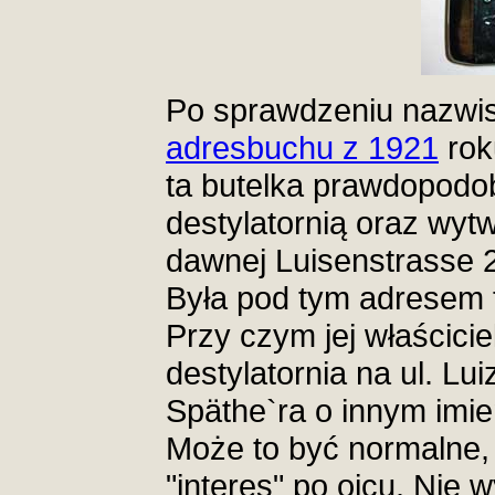
Po sprawdzeniu nazwi
adresbuchu z 1921
roku
ta butelka prawdopodo
destylatornią oraz wyt
dawnej Luisenstrasse 2
Była pod tym adresem ta
Przy czym jej właścicie
destylatornia na ul. Lu
Späthe`ra o innym imie
Może to być normalne,
"interes" po ojcu. Nie