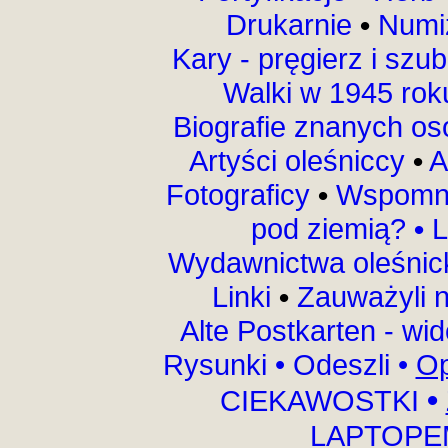
Drukarnie
•
Numi
Kary - pręgierz i szu
Walki w 1945 ro
Biografie znanych o
Artyści oleśniccy
•
A
Fotograficy
•
Wspomni
pod ziemią?
•
L
Wydawnictwa oleśnic
Linki
•
Zauważyli 
Alte Postkarten - wi
Rysunki
•
Odeszli
•
Op
•
CIEKAWOSTKI
LAPTOPEM