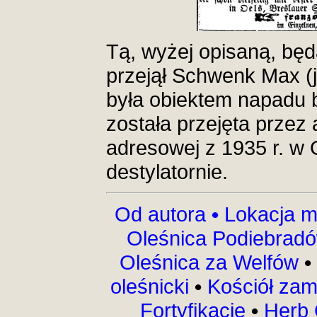
Tą, wyżej opisaną, bę
przejął Schwenk Max (j
była obiektem napadu
została przejęta przez 
adresowej z 1935 r. w 
destylatornie.
Od autora
•
Lokacja m
Oleśnica Podiebrad
Oleśnica za Welfów
•
oleśnicki
•
Kościół za
Fortyfikacje
•
Herb 