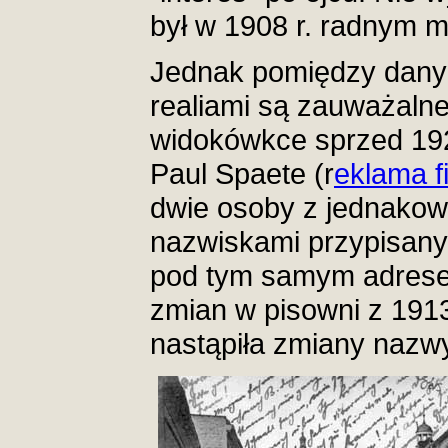
był w 1908 r. radnym m
Jednak pomiędzy danym
realiami są zauważalne
widokówkce sprzed 192
Paul Spaete (r
eklama f
dwie osoby z jednakowy
nazwiskami przypisanym
pod tym samym adresem
zmian w pisowni z 191
nastąpiła zmiany nazwy