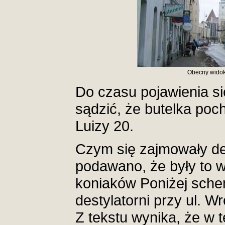
Obecny widok 
Do czasu pojawienia si
sądzić, że butelka poch
Luizy 20.
Czym się zajmowały de
podawano, że były to w
koniaków Poniżej schem
destylatorni przy ul. W
Z tekstu wynika, że w t