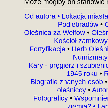
Może mógłby on stanowić 
Od autora •
Lokacja miast
Podiebradów
•
Oleśnica za Welfów
•
Oleśn
Kościół zamkow
Fortyfikacje
•
Herb Oleśn
Numizmaty
Kary - pręgierz i szubien
1945 roku
•
R
Biografie znanych osób
oleśniccy
•
Auto
Fotograficy
•
Wspomnien
ziemią?
•
Lan