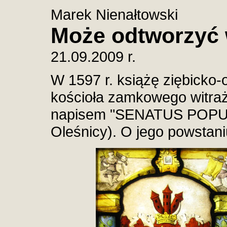
Marek Nienałtowski
Może odtworzyć 
21.09.2009 r.
W 1597 r. książę ziębicko-o
kościoła zamkowego witra
napisem "SENATUS POPUL
Oleśnicy). O jego powstan