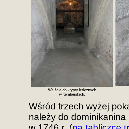
Wejście do krypty księżnych
wirtemberskich.
Wśród trzech wyżej pok
należy do dominikanina
w 1746 r. (
na tabliczce 