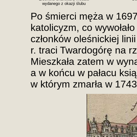
wydanego z okazji ślubu
Po śmierci męża w 1697 
katolicyzm, co wywołało
członków oleśnickiej li
r. traci Twardogórę na r
Mieszkała zatem w wyn
a w końcu w pałacu ksią
w którym zmarła w 1743 