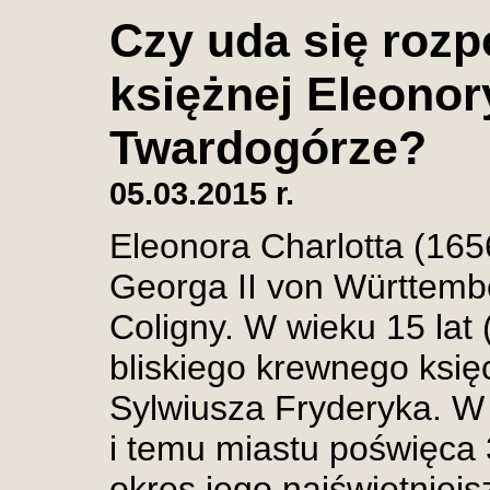
Czy uda się roz
księżnej Eleonor
Twardogórze?
05.03.2015 r.
Eleonora Charlotta (165
Georga II von Württemb
Coligny. W wieku 15 lat 
bliskiego krewnego księ
Sylwiusza Fryderyka. W
i temu miastu poświęca 3
okres jego najświetniej