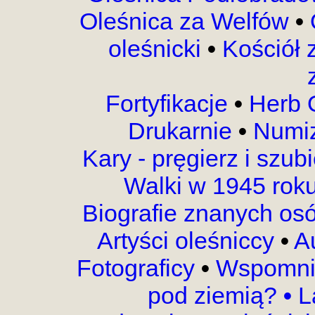
Oleśnica za Welfów
•
oleśnicki
•
Kościół
Fortyfikacje
•
Herb 
Drukarnie
•
Numi
Kary - pręgierz i szub
Walki w 1945 rok
Biografie znanych os
Artyści oleśniccy
•
A
Fotograficy
•
Wspomni
pod ziemią?
•
L