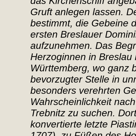
das Kirchenschiff angeb
Gruft anlegen lassen. 
bestimmt, die Gebeine 
ersten Breslauer Domini
aufzunehmen. Das Begrä
Herzoginnen in Breslau i
Württemberg, wo ganz 
bevorzugter Stelle in un
besonders verehrten Gei
Wahrscheinlichkeit nach 
Trebnitz zu suchen. Dort
konvertierte letzte Piast
1707), zu Füßen des Ho