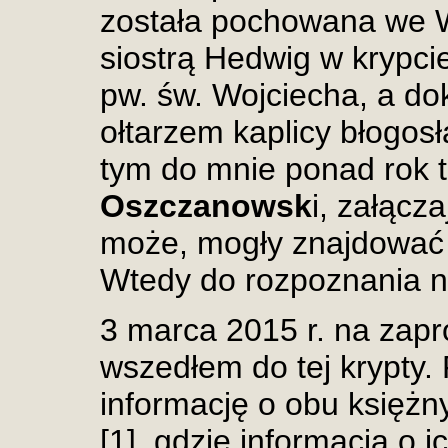
została pochowana we 
siostrą Hedwig w krypci
pw. św. Wojciecha, a do
ołtarzem kaplicy błogos
tym do mnie ponad rok 
Oszczanowsk
i, załącz
może, mogły znajdować 
Wtedy do rozpoznania ni
3 marca 2015 r. na zap
wszedłem do tej krypty.
informację o obu księżn
[1], gdzie informacja o 