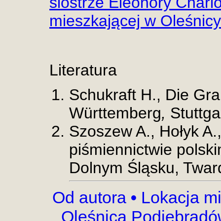
siostrze Eleonory Charlo
mieszkającej w Oleśnicy
Literatura
Schukraft H., Die Gr
Württemberg
,
Stuttga
Szoszew A., Hołyk A.
piśmiennictwie polsk
Dolnym Śląsku, Twar
Od autora
•
Lokacja mi
Oleśnica Podiebrad