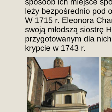
sposoób ich miejsce sp
leży bezpośrednio pod o
W 1715 r. Eleonora Char
swoją młodszą siostrę 
przygotowanym dla nich
krypcie w 1743 r.