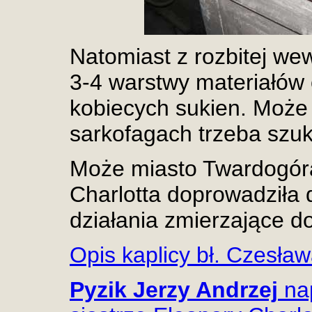
Natomiast z rozbitej we
3-4 warstwy materiałów
kobiecych sukien. Może
sarkofagach trzeba szu
Może miasto Twardogóra
Charlotta doprowadziła 
działania zmierzające d
Opis kaplicy bł. Czesła
Pyzik Jerzy Andrzej
nap