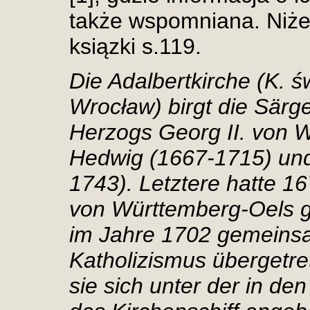
także wspomniana. Niżej 
ksiązki s.119.
Die Adalbertkirche (K. ś
Wrocław) birgt die Särg
Herzogs Georg II. von
Hedwig (1667-1715) und
1743). Letztere hatte 16
von Württemberg-Oels g
im Jahre 1702 gemeinsa
Katholizismus übergetre
sie sich unter der in de