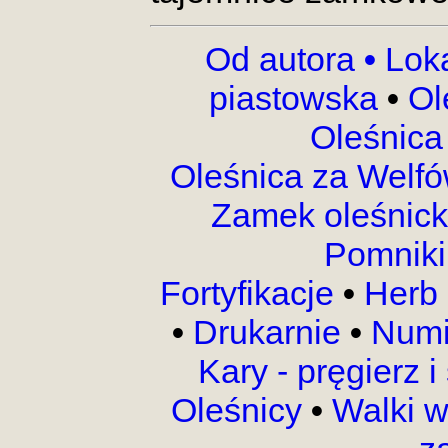
Od autora
•
Lok
piastowska
•
Ol
Oleśnica
Oleśnica za Welf
Zamek oleśnic
Pomnik
Fortyfikacje
•
Herb 
•
Drukarnie
•
Numi
Kary - pręgierz 
Oleśnicy
•
Walki 