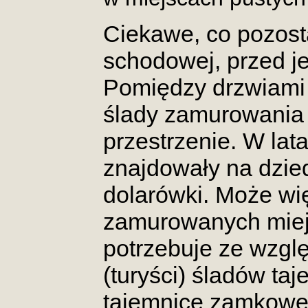
Ciekawe, co pozost
schodowej, przed 
Pomiędzy drzwiami 
ślady zamurowania i
przestrzenie. W lat
znajdowały na dzie
dolarówki. Może wię
zamurowanych mie
potrzebuje ze wzg
(turyści) śladów ta
tajemnice zamkow