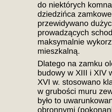
do niektórych komnat
dziedzińca zamkowe
przewidywano dużyc
prowadzących schody
maksymalnie wykorz
mieszkalną.
Dlatego na zamku ol
budowy w XIII i XIV
XVI w. stosowano kl
w grubości muru ze
było to uwarunkowa
obronnymi (pokonani