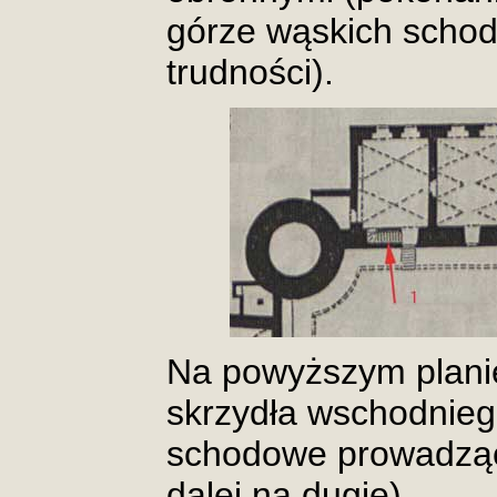
górze wąskich schod
trudności).
Na powyższym planie 
skrzydła wschodnieg
schodowe prowadzące
dalej na dugie).