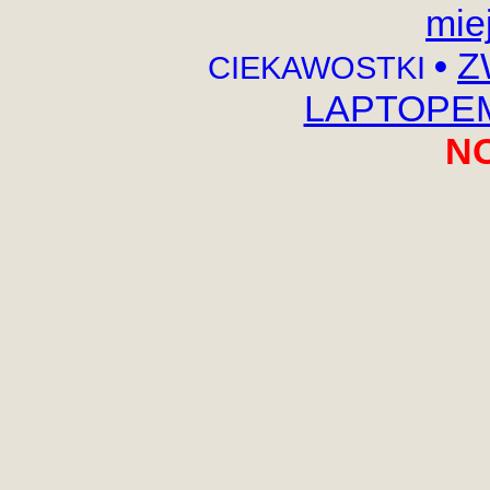
mie
•
Z
CIEKAWOSTKI
LAPTOPEM,
N