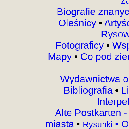
z
Biografie znany
Oleśnicy
•
Artyś
Rysow
Fotograficy
•
Wsp
Mapy
•
Co pod zi
Wydawnictwa o
Bibliografia
•
L
Interpe
Alte Postkarten 
miasta
•
•
O
Rysunki