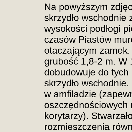
Na powyższym zdjęci
skrzydło wschodnie 
wysokości podłogi pi
czasów Piastów mu
otaczającym zamek. 
grubość 1,8-2 m. W 1
dobudowuje do tych 
skrzydło wschodnie.
w amfiladzie (zape
oszczędnościowych 
korytarzy). Stwarzał
rozmieszczenia równ