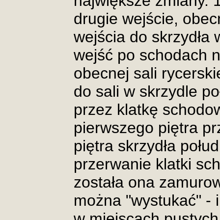
największe zmiany. 1-
drugie wejście, obec
wejścia do skrzydła
wejść po schodach n
obecnej sali rycerski
do sali w skrzydle p
przez klatkę schodo
pierwszego piętra pr
piętra skrzydła poł
przerwanie klatki sch
została ona zamurowa
można "wystukać" - i
w miejscach pustych