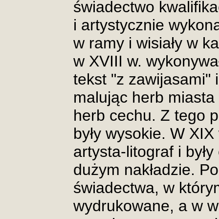
świadectwo kwalifikac
i artystycznie wyko
w ramy i wisiały w k
w XVIII w. wykonywał
tekst "z zawijasami"
malując herb miasta (
herb cechu. Z tego 
były wysokie. W XIX
artysta-litograf i b
dużym nakładzie. Po
świadectwa, w który
wydrukowane, a w w