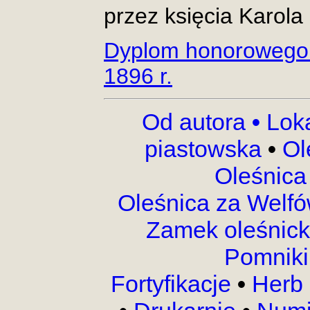
przez księcia Karol
Dyplom honorowego 
1896 r.
Od autora
•
Lok
piastowska
•
Ol
Oleśnica
Oleśnica za Welf
Zamek oleśnic
Pomnik
Fortyfikacje
•
Herb 