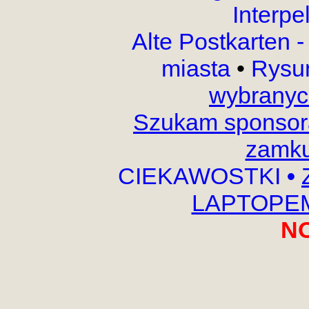
Interpe
Alte Postkarten 
miasta
•
Rysu
wybranyc
Szukam sponsora
zamku
CIEKAWOSTKI
•
LAPTOPEM,
N