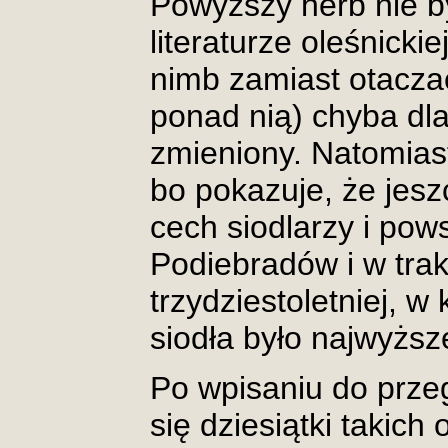
Powyższy herb nie b
literaturze oleśnicki
nimb zamiast otaczać
ponad nią) chyba dla
zmieniony. Natomias
bo pokazuje, że jesz
cech siodlarzy i pows
Podiebradów i w trak
trzydziestoletniej, w
siodła było najwyższ
Po wpisaniu do prze
się dziesiątki takic