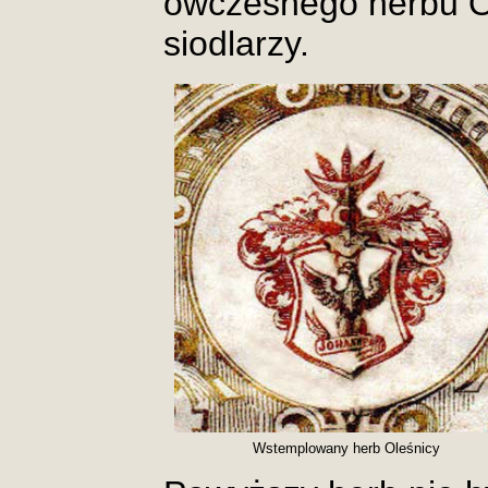
ówczesnego herbu Ol
siodlarzy.
Wstemplowany herb Oleśnicy