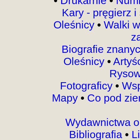
•
Drukarnie
•
Numi
Kary - pręgierz 
Oleśnicy
•
Walki 
z
Biografie znany
Oleśnicy
•
Artyś
Rysow
Fotograficy
•
Wsp
Mapy
•
Co pod zi
Wydawnictwa o
Bibliografia
•
L