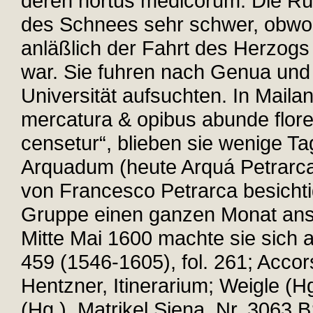
deren hortus medicorum. Die Rü
des Schnees sehr schwer, obwo
anläßlich der Fahrt des Herzog
war. Sie fuhren nach Genua und 
Universität aufsuchten. In Mailand,
mercatura & opibus abunde flore
censetur“, blieben sie wenige T
Arquadum (heute Arquá Petrarc
von Francesco Petrarca besichti
Gruppe einen ganzen Monat ansc
Mitte Mai 1600 machte sie sic
459 (1546-1605), fol. 261; Accors
Hentzner, Itinerarium; Weigle (Hg
(Hg.), Matrikel Siena, Nr. 3063 