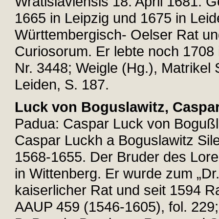
Wratislaviensis 18. April 1681. 
1665 in Leipzig und 1675 in Leide
Württembergisch- Oelser Rat un
Curiosorum. Er lebte noch 1708 i
Nr. 3448; Weigle (Hg.), Matrikel 
Leiden, S. 187.
Luck von Boguslawitz, Caspa
Padua: Caspar Luck von Bogußlaw
Caspar Luckh a Boguslawitz Sil
1568-1655. Der Bruder des Lor
in Wittenberg. Er wurde zum „Dr.
kaiserlicher Rat und seit 1594 R
AAUP 459 (1546-1605), fol. 229; 