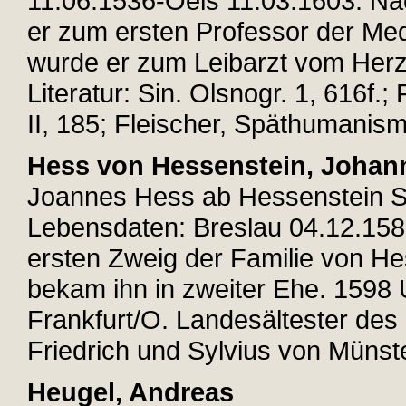
11.06.1536-Oels 11.03.1603. Na
er zum ersten Professor der Medi
wurde er zum Leibarzt vom Herzo
Literatur: Sin. Olsnogr. 1, 616f.; 
II, 185; Fleischer, Späthumanis
Hess von Hessenstein, Johan
Joannes Hess ab Hessenstein Sil
Lebensdaten: Breslau 04.12.1580
ersten Zweig der Familie von He
bekam ihn in zweiter Ehe. 1598 U
Frankfurt/O. Landesältester des 
Friedrich und Sylvius von Münste
Heugel, Andreas