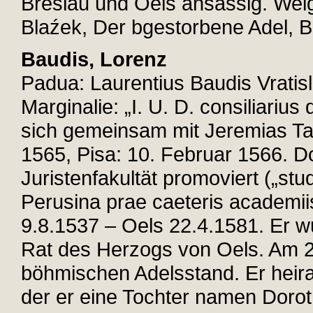
Breslau und Oels ansässig. Weigl
Blaźek, Der bgestorbene Adel, Bd
Baudis, Lorenz
Padua: Laurentius Baudis Vratisl
Marginalie: „I. U. D. consiliarius
sich gemeinsam mit Jeremias Ta
1565, Pisa: 10. Februar 1566. D
Juristenfakultät promoviert („stud
Perusina prae caeteris academii
9.8.1537 – Oels 22.4.1581. Er w
Rat des Herzogs von Oels. Am 2
böhmischen Adelsstand. Er heira
der er eine Tochter namen Dorot