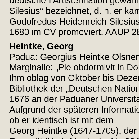
deutschen Artistennation gewählt
Silesius“ bezeichnet, d. h. er k
Godofredus Heidenreich Silesius
1680 im CV promoviert. AAUP 283
Heintke, Georg
Padua: Georgius Heintke Olsnen
Marginalie: „Pie obdormivit in Do
Ihm oblag von Oktober bis Dezem
Bibliothek der „Deutschen Nati
1676 an der Paduaner Universitä
Aufgrund der späteren Informati
ob er identisch ist mit dem
Georg Heintke (1647-1705), der