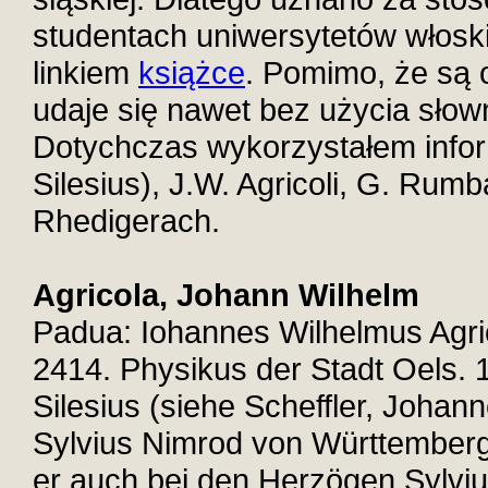
studentach uniwersytetów włosk
linkiem
książce
. Pomimo, że są 
udaje się nawet bez użycia słow
Dotychczas wykorzystałem info
Silesius), J.W. Agricoli, G. Rumb
Rhedigerach.
Agricola, Johann Wilhelm
Padua: Iohannes Wilhelmus Agri
2414. Physikus der Stadt Oels. 
Silesius (siehe Scheffler, Johan
Sylvius Nimrod von Württemberg-
er auch bei den Herzögen Sylvius