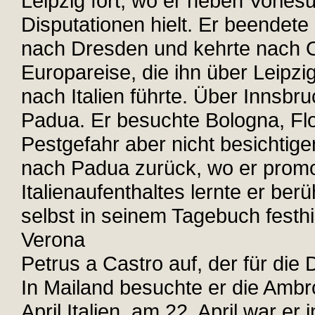
Leipzig fort, wo er neben Vorle
Disputationen hielt. Er beendete
nach Dresden und kehrte nach O
Europareise, die ihn über Leip
nach Italien führte. Über Innsbr
Padua. Er besuchte Bologna, F
Pestgefahr aber nicht besichtig
nach Padua zurück, wo er promo
Italienaufenthaltes lernte er be
selbst in seinem Tagebuch festhie
Verona
Petrus a Castro auf, der für die 
In Mailand besuchte er die Ambro
April Italien, am 22. April war e