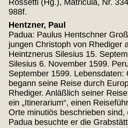
Rossetti (Hg.), Matricula, Nr. 33
988f.
Hentzner, Paul
Padua: Paulus Hentschner Groß. S
jungen Christoph von Rhediger a
Heintznerus Silesius 15. Septe
Silesius 6. November 1599. Peru
September 1599. Lebensdaten: C
begann seine Reise durch Europa
Rhediger. Anläßlich seiner Reise 
ein „Itinerarium“, einen Reisefüh
Orte minutiös beschrieben sind, 
Padua besuchte er die Grabstätt