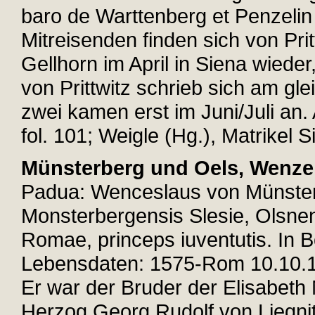
baro de Warttenberg et Penzelin i
Mitreisenden finden sich von Pri
Gellhorn im April in Siena wieder,
von Prittwitz schrieb sich am gle
zwei kamen erst im Juni/Juli a
fol. 101; Weigle (Hg.), Matrikel S
Münsterberg und Oels, Wenze
Padua: Wenceslaus von Münster
Monsterbergensis Slesie, Olsnen
Romae, princeps iuventutis. In 
Lebensdaten: 1575-Rom 10.10.15
Er war der Bruder der Elisabeth
Herzog Georg Rudolf von Liegnit