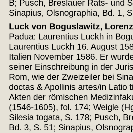
B; Pusch, Breslauer Rats- und St
Sinapius, Olsnographia, Bd. 1, S
Luck von Boguslawitz, Loren
Padua: Laurentius Luckh in Bogu
Laurentius Luckh 16. August 15
Italien November 1586. Er wurde
seiner Einschreibung in der Juri
Rom, wie der Zweizeiler bei Sin
doctas & Apollinis artes/in Latio
Akten der römischen Medizinfaku
(1546-1605), fol. 174; Weigle (Hg
Silesia togata, S. 178; Pusch, B
Bd. 3, S. 51; Sinapius, Olsnograp