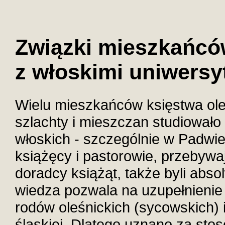
Związki mieszkańcó
z włoskimi uniwersy
Wielu mieszkańców księstwa ol
szlachty i mieszczan studiowało 
włoskich - szczególnie w Padwie 
książęcy i pastorowie, przebywa
doradcy książąt, także byli abs
wiedza pozwala na uzupełnienie i
rodów oleśnickich (sycowskich) i
śląskiej.
Dlatego uznano za stos