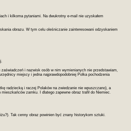
iach i kilkoma pytaniami. Na dwukrotny e-mail nie uzyskałem
yskania obrazu. W tym celu oleśniczanie zainteresowani odzyskaniem
j.
nu zaświadczeń i nazwisk osób w nim wymienianych nie przedstawiam,
urzędnicy miejscy i jedna najprawdopodobniej Polka pochodzenia
tkę radziecką i raczej Polaków na zwiedzanie nie wpuszczano), a
h mieszkańców zamku. I dlatego zapewne obraz trafił do Niemiec.
iżu?). Tak cenny obraz powinien być znany historykom sztuki.