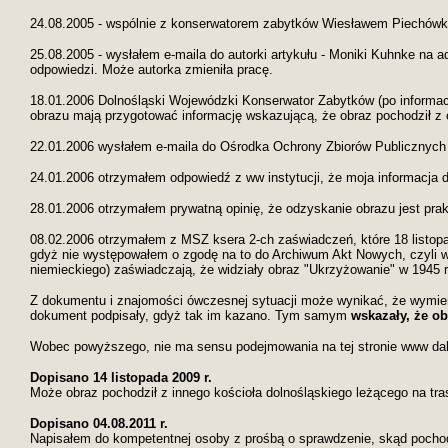
24.08.2005 - wspólnie z konserwatorem zabytków Wiesławem Piechówk
25.08.2005 - wysłałem e-maila do autorki artykułu - Moniki Kuhnke na
odpowiedzi. Może autorka zmieniła pracę.
18.01.2006 Dolnośląski Wojewódzki Konserwator Zabytków (po informacj
obrazu mają przygotować informację wskazującą, że obraz pochodził z
22.01.2006 wysłałem e-maila do Ośrodka Ochrony Zbiorów Publicznych 
24.01.2006 otrzymałem odpowiedź z ww instytucji, że moja informacja do
28.01.2006 otrzymałem prywatną opinię, że odzyskanie obrazu jest prak
08.02.2006 otrzymałem z MSZ ksera 2-ch zaświadczeń, które 18 listop
gdyż nie występowałem o zgodę na to do Archiwum Akt Nowych, czyli wł
niemieckiego) zaświadczają, że widziały obraz "Ukrzyżowanie" w 1945
Z dokumentu i znajomości ówczesnej sytuacji może wynikać, że wymieni
dokument podpisały, gdyż tak im kazano. Tym samym
wskazały, że ob
Wobec powyższego, nie ma sensu podejmowania na tej stronie www dals
Dopisano 14 listopada 2009 r.
Może obraz pochodził z innego kościoła dolnośląskiego leżącego na tr
Dopisano 04.08.2011 r.
Napisałem do kompetentnej osoby z prośbą o sprawdzenie, skąd pochod