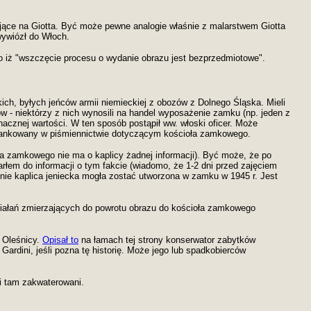
zujące na Giotta. Być może pewne analogie właśnie z malarstwem Giotta
wywiózł do Włoch.
to iż "wszczęcie procesu o wydanie obrazu jest bezprzedmiotowe".
ich, byłych jeńców armii niemieckiej z obozów z Dolnego Śląska. Mieli
w - niektórzy z nich wynosili na handel wyposażenie zamku (np. jeden z
znacznej wartości. W ten sposób postąpił ww. włoski oficer. Może
miankowany w piśmiennictwie dotyczącym kościoła zamkowego.
oła zamkowego nie ma o kaplicy żadnej informacji). Być może, że po
rłem do informacji o tym fakcie (wiadomo, że 1-2 dni przed zajęciem
nie kaplica jeniecka mogła zostać utworzona w zamku w 1945 r. Jest
ziałań zmierzających do powrotu obrazu do kościoła zamkowego
w Oleśnicy.
Opisał to
na łamach tej strony konserwator zabytków
ardini, jeśli pozna tę historię. Może jego lub spadkobierców
i tam zakwaterowani.