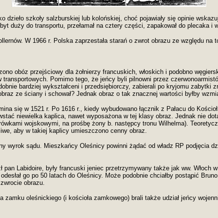
 dzieło szkoły salzburskiej lub kolońskiej, choć pojawiały się opinie wska
byt duży do transportu, przełamał na cztery części, zapakował do plecaka i 
llernów. W 1966 r. Polska zaprzestała starań o zwrot obrazu ze względu na 
no obóz przejściowy dla żołnierzy francuskich, włoskich i podobno węgiersk
 transportowych. Pomimo tego, że jeńcy byli pilnowni przez czerwonoarmistó
obnie bardziej wykształceni i przedsiębiorczy, zabierali po kryjomu zabytki 
obraz ze ściany i schował? Jednak obraz o tak znacznej wartości byłby wz
pomina się w 1521 r. Po 1616 r., kiedy wybudowano łącznik z Pałacu do Kości
tać niewielka kaplica, nawet wyposażona w tej klasy obraz. Jednak nie dota
ówkami wojskowymi, na prośbę żony b. następcy tronu Wilhelma). Teoretycz
pliwe, aby w takiej kaplicy umieszczono cenny obraz.
ny wyrok sądu. Mieszkańcy Oleśnicy powinni żądać od władz RP podjęcia d
ózł pan Labidoire, były francuski jeniec przetrzymywany także jak ww. Włoch 
esłał go po 50 latach do Oleśnicy. Może podobnie chciałby postąpić Bruno G
 zwrocie obrazu.
zamku oleśnickiego (i kościoła zamkowego) brali także udział jeńcy wojenn