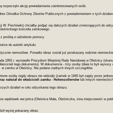
ą rozpoczęto akcję powiadamiania zainteresowanych osób.
 adres Ośrodka Ochrony Zbiorów Publicznych z powiadomieniem o tych działan
i W. Piechówki) chciałby podjąć się dalszych działań zmierzających do odz
 oleśnickiego kościoła zamkowego.
z prośbą o udzielenie pomocy.
trze do autorki artykułu.
tycznie niemożliwe. Ponadto obraz został już przekazany rodzinie niemieckie
ada 1955 r. wystawiło Prezydium Miejskiej Rady Narodowej w Oleśnicy (ska
aścicieli tego dokumentu). W dokumencie - trzy osoby (dwie to byli wysocy 
 r. w zamku w Oleśnicy. Nie podano żadnych innych szczegółów.
one osoby nigdy obrazu nie widziały (zamek w 1945 był zajęty przez jednos
raz należał do właścicieli zamku - Hohenzollernów
lub innych niemieckic
zych działań w celu odzyskania tego obrazu.
asie wędrówek ww jeńca (Oleśnica Mała, Oleśniczka, inna miejscowość w pobl
ził wyżej pokazany obraz.