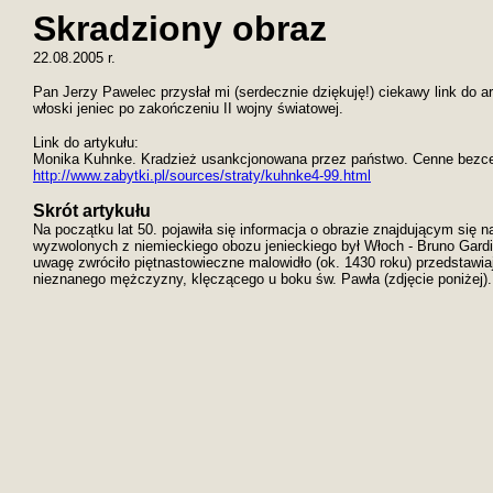
Skradziony obraz
22.08.2005 r.
Pan Jerzy Pawelec przysłał mi (serdecznie dziękuję!) ciekawy link do 
włoski jeniec po zakończeniu II wojny światowej.
Link do artykułu:
Monika Kuhnke. Kradzież usankcjonowana przez państwo. Cenne bezcenn
http://www.zabytki.pl/sources/straty/kuhnke4-99.html
Skrót artykułu
Na początku lat 50. pojawiła się informacja o obrazie znajdującym się 
wyzwolonych z niemieckiego obozu jenieckiego był Włoch - Bruno Gardin
uwagę zwróciło piętnastowieczne malowidło (ok. 1430 roku) przedstawia
nieznanego mężczyzny, klęczącego u boku św. Pawła (zdjęcie poniżej).