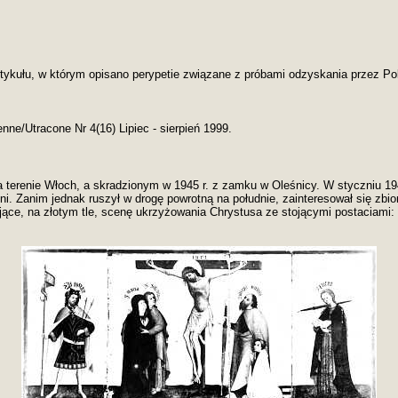
artykułu, w którym opisano perypetie związane z próbami odzyskania przez P
e/Utracone Nr 4(16) Lipiec - sierpień 1999.
na terenie Włoch, a skradzionym w 1945 r. z zamku w Oleśnicy. W styczniu 194
i. Zanim jednak ruszył w drogę powrotną na południe, zainteresował się zbi
jące, na złotym tle, scenę ukrzyżowania Chrystusa ze stojącymi postaciami: 