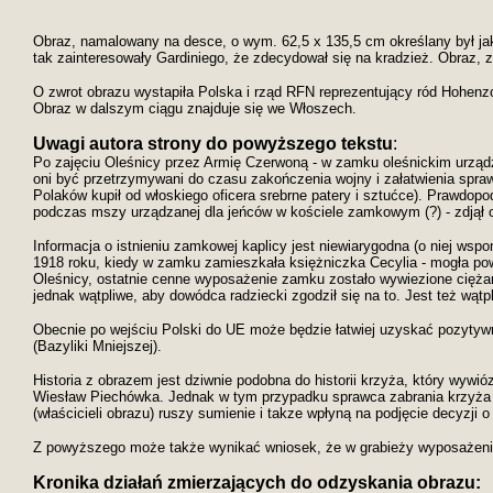
Obraz, namalowany na desce, o wym. 62,5 x 135,5 cm określany był jako
tak zainteresowały Gardiniego, że zdecydował się na kradzież. Obraz, z
O zwrot obrazu wystapiła Polska i rząd RFN reprezentujący ród Hohenzo
Obraz w dalszym ciągu znajduje się we Włoszech.
Uwagi autora strony do powyższego tekstu
:
Po zajęciu Oleśnicy przez Armię Czerwoną - w zamku oleśnickim urządzo
oni być przetrzymywani do czasu zakończenia wojny i załatwienia spraw
Polaków kupił od włoskiego oficera srebrne patery i sztućce). Prawdopod
podczas mszy urządzanej dla jeńców w kościele zamkowym (?) - zdjął 
Informacja o istnieniu zamkowej kaplicy jest niewiarygodna (o niej ws
1918 roku, kiedy w zamku zamieszkała księżniczka Cecylia - mogła pows
Oleśnicy, ostatnie cenne wyposażenie zamku zostało wywiezione ciężar
jednak wątpliwe, aby dowódca radziecki zgodził się na to. Jest też wąt
Obecnie po wejściu Polski do UE może będzie łatwiej uzyskać pozytyw
(Bazyliki Mniejszej).
Historia z obrazem jest dziwnie podobna do historii krzyża, który wywi
Wiesław Piechówka.
Jednak w tym przypadku sprawca zabrania krzyża od
(właścicieli obrazu) ruszy sumienie i takze wpłyną na podjęcie decyzji o
Z powyższego może także wynikać wniosek, że w grabieży wyposażenia 
Kronika działań zmierzających do odzyskania obrazu: