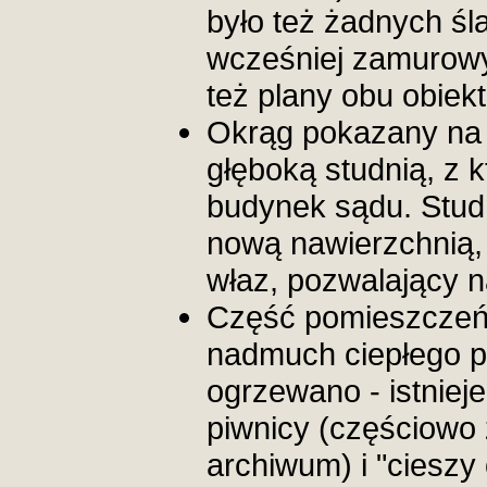
było też żadnych śl
wcześniej zamurowy
też plany obu obiek
Okrąg pokazany na d
głęboką studnią, z k
budynek sądu. Studn
nową nawierzchnią, 
właz, pozwalający n
Część pomieszczeń
nadmuch ciepłego po
ogrzewano - istnieje
piwnicy (częściowo
archiwum) i "cieszy 