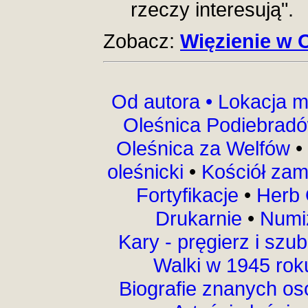
rzeczy interesują".
Zobacz:
Więzienie w 
Od autora •
Lokacja m
Oleśnica Podiebrad
Oleśnica za Welfów
•
oleśnicki
•
Kościół za
Fortyfikacje
•
Herb 
Drukarnie
•
Numi
Kary - pręgierz i szu
Walki w 1945 ro
Biografie znanych o