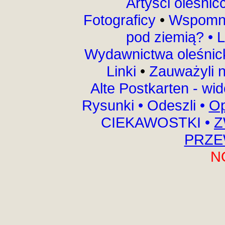
Artyści oleśni
Fotograficy
•
Wspomni
pod ziemią?
•
L
Wydawnictwa oleśnic
Linki
•
Zauważyli 
Alte Postkarten - wi
Rysunki
•
Odeszli
•
Op
CIEKAWOSTKI
•
Z
PRZE
N