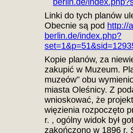
berlin.de/index.ph
Linki do tych planów u
Obecnie są pod
http:/
berlin.de/index.php?
set=1&p=51&sid=129
Kopie planów, za niew
zakupić w Muzeum. Pl
muzeów" obu wymienio
miasta Oleśnicy. Z po
wnioskować, że projek
więzienia rozpoczęto p
r. , ogólny widok był go
zakończono w 1896 r. 