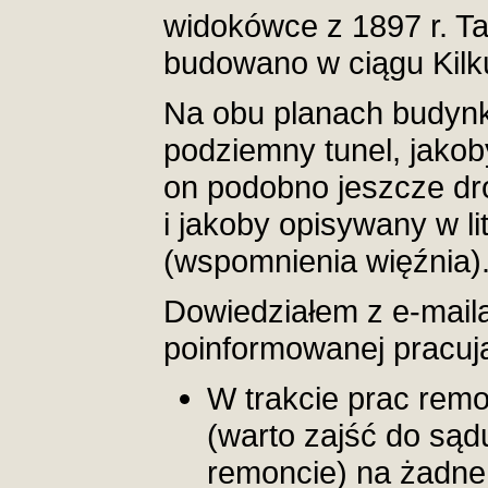
widokówce z 1897 r. T
budowano w ciągu Kilku
Na obu planach budynk
podziemny tunel, jakoby
on podobno jeszcze dro
i jakoby opisywany w l
(wspomnienia więźnia)
Dowiedziałem z e-mail
poinformowanej pracując
W trakcie prac rem
(warto zajść do sąd
remoncie) na żadne 