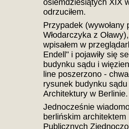
osiemdziesiątych XIX w.
odrzuciłem.
Przypadek (wywołany 
Włodarczyka z Oławy)
wpisałem w przeglądark
Endell" i pojawiły się s
budynku sądu i więzieni
line poszerzono - chwa
rysunek budynku sądu
Architektury w Berlinie.
Jednocześnie wiadomo, 
berlińskim architektem
Publicznych Zjednoczo