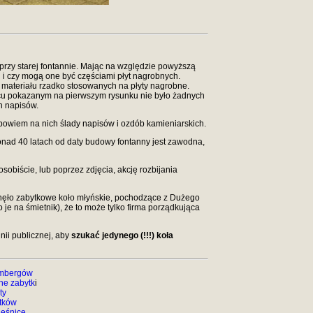
przy starej fontannie. Mając na względzie powyższą
 i czy mogą one być częściami płyt nagrobnych.
 z materiału rzadko stosowanych na płyty nagrobne.
jscu pokazanym na pierwszym rysunku nie było żadnych
h napisów.
 bowiem na nich ślady napisów i ozdób kamieniarskich.
 ponad 40 latach od daty budowy fontanny jest zawodna,
obiście, lub poprzez zdjęcia, akcję rozbijania
zginęło zabytkowe koło młyńskie, pochodzące z Dużego
je na śmietnik), że to może tylko firma porządkująca
nii publicznej, aby
szukać jedynego (!!!) koła
embergów
ne zabytk
i
ty
tków
eśnicę