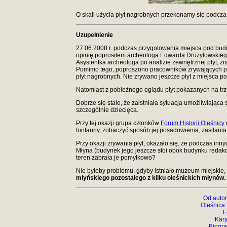
O skali użycia płyt nagrobnych przekonamy się podcza
Uzupełnienie
27.06.2008 r. podczas przygotowania miejsca pod budo
opinię poprosiłem archeologa Edwarda Drużyłowskiego,
Asystentka archeologa po analizie zewnętrznej płyt, z
Pomimo tego, poproszono pracowników zrywających płyt
płyt nagrobnych. Nie zrywano jeszcze płyt z miejsca p
Natomiast z pobieżnego oglądu płyt pokazanych na trz
Dobrze się stało, że zaistniała sytuacja umożliwiając
szczególnie dziecięca.
Przy tej okazji grupa członków
Forum Historii Oleśnicy
fontanny, zobaczyć sposób jej posadowienia, zasilania
Przy okazji zrywania płyt, okazało się, że podczas in
Młyna (budynek jego jeszcze stoi obok budynku redakcj
teren zabrała je pomyłkowo?
Nie byłoby problemu, gdyby istniało muzeum miejskie, 
młyńskiego pozostałego z kilku oleśnickich młynów.
Od autor
Oleśnica
F
Kary
Biogra