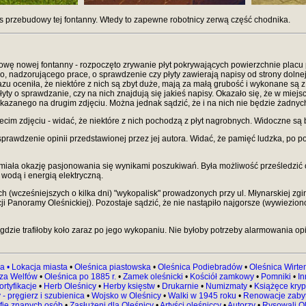
s przebudowy tej fontanny. Wtedy to zapewne robotnicy zerwą część chodnika.
wę nowej fontanny - rozpoczęto zrywanie płyt pokrywających powierzchnie placu 
 nadzorującego prace, o sprawdzenie czy płyty zawierają napisy od strony dolnej
razu oceniła, że niektóre z nich są zbyt duże, mają za małą grubość i wykonane są
y o sprawdzanie, czy na nich znajdują się jakieś napisy. Okazało się, że w mie
okazanego na drugim zdjęciu. Można jednak sądzić, że i na nich nie będzie żadnyc
ecim zdjęciu - widać, że niektóre z nich pochodzą z płyt nagrobnych. Widoczne są
a sprawdzenie opinii przedstawionej przez jej autora. Widać, że pamięć ludzka, po
miała okazję pasjonowania się wynikami poszukiwań. Była możliwość prześledzić os
 wodą i energią elektryczną.
nych (wcześniejszych o kilka dni) "wykopalisk" prowadzonych przy ul. Młynarskiej 
i Panoramy Oleśnickiej). Pozostaje sądzić, że nie nastąpiło najgorsze (wywieziono 
gdzie trafiłoby koło zaraz po jego wykopaniu. Nie byłoby potrzeby alarmowania opi
a •
Lokacja miasta
•
Oleśnica piastowska
•
Oleśnica Podiebradów
•
Oleśnica Wirt
 za Welfów
•
Oleśnica po 1885 r.
•
Zamek oleśnicki
•
Kościół zamkowy
•
Pomniki
•
In
ortyfikacje
•
Herb Oleśnicy
•
Herby księstw
•
Drukarnie
•
Numizmaty
•
Książęce kryp
 - pręgierz i szubienica
•
Wojsko w Oleśnicy
•
Walki w 1945 roku
•
Renowacje zaby
fie znanych osób
•
Zasłużeni dla Oleśnicy
•
Artyści oleśniccy
•
Autorzy
•
Rysowali Ol