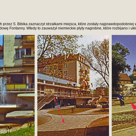
 przez S. Bibika zaznaczył strzałkami miejsca, które zostały najprawdopodobniej
udowę Fontanny. Wtedy to zauważył niemieckie płyty nagrobne, które rozbijano i u