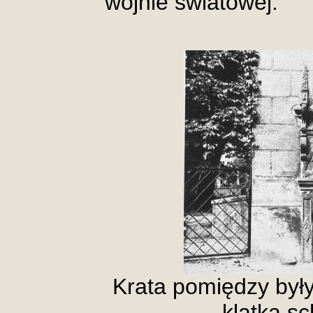
wojnie światowej.
Krata pomiędzy by
klatką s