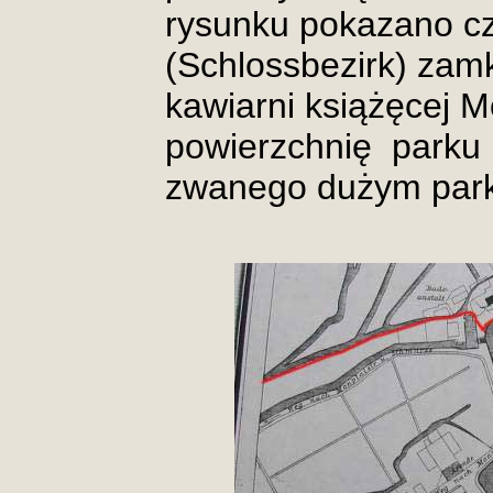
rysunku pokazano c
(Schlossbezirk) zam
kawiarni książęcej Mo
powierzchnię
parku 
zwanego dużym park