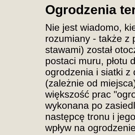
Ogrodzenia te
Nie jest wiadomo, k
rozumiany - także z
stawami) został oto
postaci muru, płotu
ogrodzenia i siatki 
(zależnie od miejsc
większość prac "ogr
wykonana po zasied
następcę tronu i jeg
wpływ na ogrodzeni