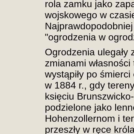
rola zamku jako zap
wojskowego w czasie
Najprawdopodobniej
"ogrodzenia w ogrod
Ogrodzenia ulegały
zmianami własności
wystąpiły po śmierci
w 1884 r., gdy teren
księciu Brunszwicko
podzielone jako lenn
Hohenzollernom i te
przeszły w ręce król