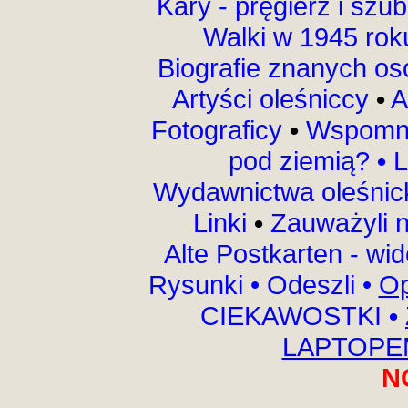
Kary - pręgierz i szu
Walki w 1945 ro
Biografie znanych o
Artyści oleśniccy
•
A
Fotograficy
•
Wspomni
pod ziemią?
•
L
Wydawnictwa oleśnic
Linki
•
Zauważyli 
Alte Postkarten - wi
Rysunki
•
Odeszli
•
Op
CIEKAWOSTKI
•
LAPTOPEM
N