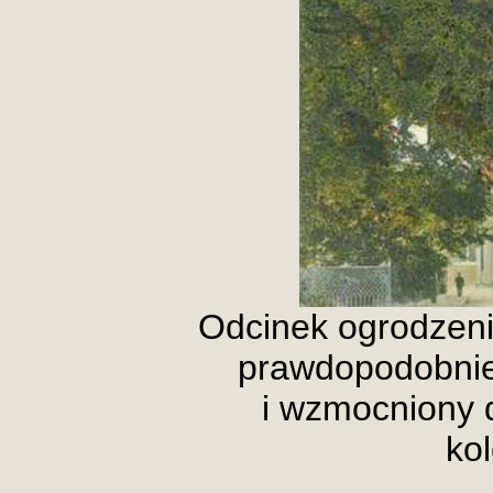
Odcinek ogrodze
prawdopodobnie
i wzmocniony 
ko