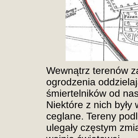
Wewnątrz terenów z
ogrodzenia oddziela
śmiertelników od nast
Niektóre z nich był
ceglane. Tereny pod
ulegały częstym zmi