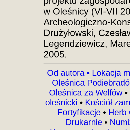
projektu zagospoda
w Oleśnicy (VI-VII 2
Archeologiczno-Kon
Drużyłowski, Czesła
Legendziewicz, Mare
2005.
Od autora
•
Lokacja m
Oleśnica Podiebrad
Oleśnica za Welfów
•
oleśnicki
•
Kościół za
Fortyfikacje
•
Herb 
Drukarnie
•
Numi