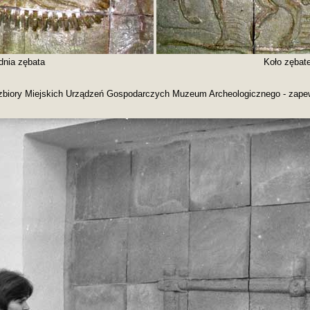
dnia zębata
Koło zębat
 zbiory Miejskich Urządzeń Gospodarczych Muzeum Archeologicznego - zapew