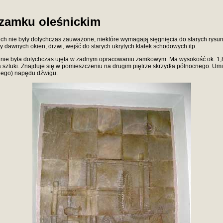
 zamku oleśnickim
nich nie były dotychczas zauważone, niektóre wymagają sięgnięcia do starych rys
 dawnych okien, drzwi, wejść do starych ukrytych klatek schodowych itp.
 nie była dotychczas ujęta w żadnym opracowaniu zamkowym. Ma wysokość ok. 1,8 
 sztuki. Znajduje się w pomieszczeniu na drugim piętrze skrzydła północnego. U
nego) napędu dźwigu.