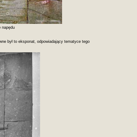
e napędu
ne był to eksponat, odpowiadający tematyce tego