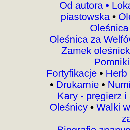
Od autora
•
Lok
piastowska
•
Ol
Oleśnica
Oleśnica za Welf
Zamek oleśnic
Pomnik
Fortyfikacje
•
Herb 
•
Drukarnie
•
Numi
Kary - pręgierz 
Oleśnicy
•
Walki 
z
Biografie znany