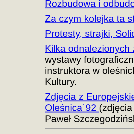
Rozbudowa i odbud
Za czym kolejka ta st
Protesty, strajki, So
Kilka odnalezionych 
wystawy fotograficzn
instruktora w oleśn
Kultury.
Zdjęcia z Europejski
Oleśnica`92
(zdjęcia
Paweł Szczegodzińsk