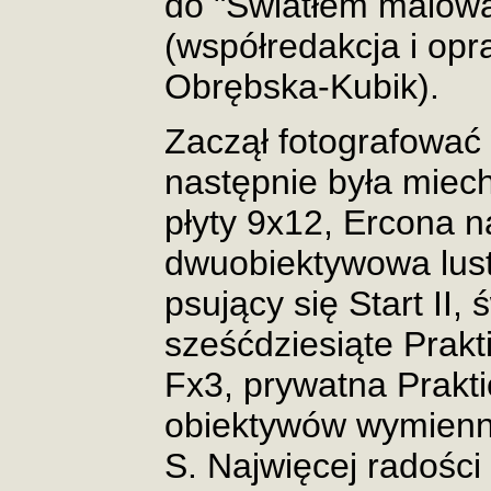
do "Swiatłem malow
(współredakcja i op
Obrębska-Kubik).
Zaczął fotografowa
następnie była miec
płyty 9x12, Ercona n
dwuobiektywowa lustr
psujący się Start II,
sześćdziesiąte Prakt
Fx3, prywatna Prak
obiektywów wymienny
S. Najwięcej radości