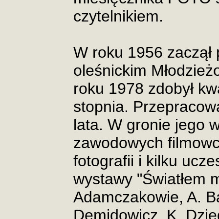
czytelnikiem.
W roku 1956 zaczął 
oleśnickim Młodzie
roku 1978 zdobył kwal
stopnia. Przepracow
lata. W gronie jego
zawodowych filmowcó
fotografii i kilku uc
wystawy "Światłem m
Adamczakowie, A. Bal
Demidowicz, K. Dzied