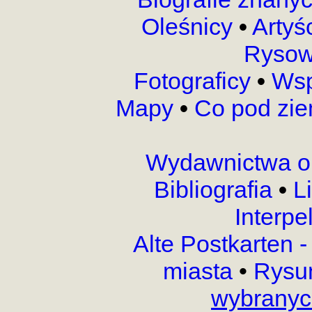
Oleśnicy
•
Artyś
Rysow
Fotograficy
•
Wsp
Mapy
•
Co pod zi
Wydawnictwa o
Bibliografia
•
L
Interpe
Alte Postkarten 
miasta
•
Rysu
wybranyc