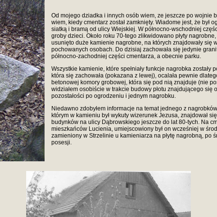
Od mojego dziadka i innych osób wiem, ze jeszcze po wojnie b
wiem, kiedy cmentarz został zamknięty. Wiadome jest, że był 
siatką i bramą od ulicy Wiejskiej. W północno-wschodniej częś
groby dzieci. Około roku 70-tego zlikwidowano płyty nagrobne,
usunięto duże kamienie nagrobne, na których znajdowały się w
pochowanych osobach. Do dzisiaj zachowała się jedynie grani
północno-zachodniej części cmentarza, a obecnie parku.
Wszystkie kamienie, które spełniały funkcje nagrobka zostały 
która się zachowała (pokazana z lewej), ocalała pewnie dlate
betonowej komory grobowej, która się pod nią znajduje (nie p
widziałem osobiście w trakcie budowy płotu znajdującego się 
pozostałości po ogrodzeniu i jednym nagrobku.
Niedawno zdobyłem informacje na temat jednego z nagrobków. 
którym w kamieniu był wykuty wizerunek Jezusa, znajdował się
budynków na ulicy Dąbrowskiego jeszcze do lat 80-tych. Na c
mieszkańców Lucienia, umiejscowiony był on wcześniej w środk
zamieniony w Strzelinie u kamieniarza na płytę nagrobną, po śm
posesji.