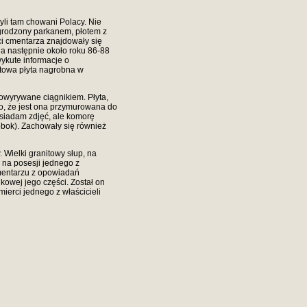
yli tam chowani Polacy. Nie
ogrodzony parkanem, płotem z
ci cmentarza znajdowały się
 a następnie około roku 86-88
ykute informacje o
towa płyta nagrobna w
powyrywane ciągnikiem. Płyta,
go, że jest ona przymurowana do
osiadam zdjęć, ale komorę
obok). Zachowały się również
Wielki granitowy słup, na
 na posesji jednego z
mentarzu z opowiadań
owej jego części. Został on
ierci jednego z właścicieli