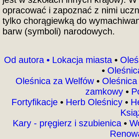
opracować i zapoznać z nimi uczn
tylko chorągiewką do wymachiwan
barw (symboli) narodowych.
Od autora
•
Lokacja miasta
•
Oleś
•
Oleśnic
Oleśnica za Welfów
•
Oleśnica 
zamkowy
•
P
Fortyfikacje
•
Herb Oleśnicy
•
H
Ksią
Kary - pręgierz i szubienica
•
Wo
Renowa