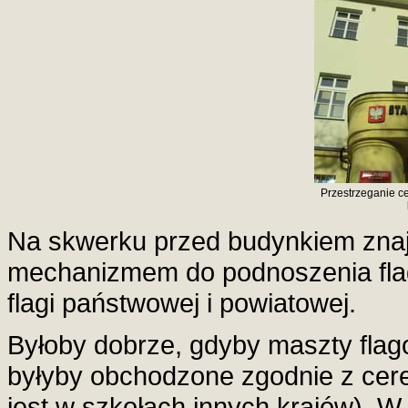
Przestrzeganie c
Na skwerku przed budynkiem znajd
mechanizmem do podnoszenia flag
flagi państwowej i powiatowej.
Byłoby dobrze, gdyby maszty flagow
byłyby obchodzone zgodnie z cer
jest w szkołach innych krajów). W