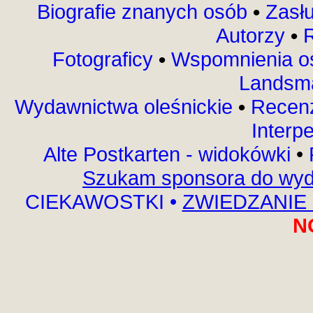
Biografie znanych osób
•
Zasłu
Autorzy
•
R
Fotograficy
•
Wspomnienia o
Landsma
Wydawnictwa oleśnickie
•
Recen
Interp
Alte Postkarten - widokówki
•
Szukam sponsora do wyda
CIEKAWOSTKI
•
ZWIEDZANIE 
N