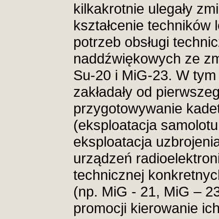
kilkakrotnie ulegały zm
kształcenie techników 
potrzeb obsługi techni
naddźwiękowych ze zm
Su-20 i MiG-23. W tym 
zakładały od pierwszeg
przygotowywanie kadet
(eksploatacja samolotu
eksploatacja uzbrojenia
urządzeń radioelektron
technicznej konkretny
(np. MiG - 21, MiG – 23,
promocji kierowanie ich