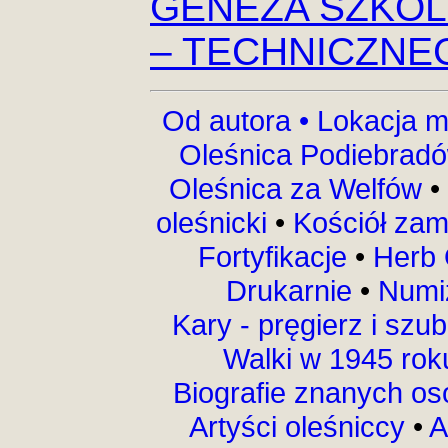
GENEZA SZKOL
– TECHNICZNE
Od autora •
Lokacja m
Oleśnica Podiebrad
Oleśnica za Welfów
•
oleśnicki
•
Kościół za
Fortyfikacje
•
Herb 
Drukarnie
•
Numi
Kary - pręgierz i szu
Walki w 1945 ro
Biografie znanych o
Artyści oleśniccy
•
A