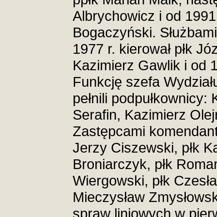
Albrychowicz i od 1991 
Bogaczyński. Służbami
1977 r. kierował płk Jó
Kazimierz Gawlik i od 
Funkcję szefa Wydziału
pełnili podpułkownicy:
Serafin, Kazimierz Olej
Zastępcami komendanta 
Jerzy Ciszewski, płk K
Broniarczyk, płk Roman
Wiergowski, płk Czesła
Mieczysław Zmysłowsk
spraw liniowych w pierw