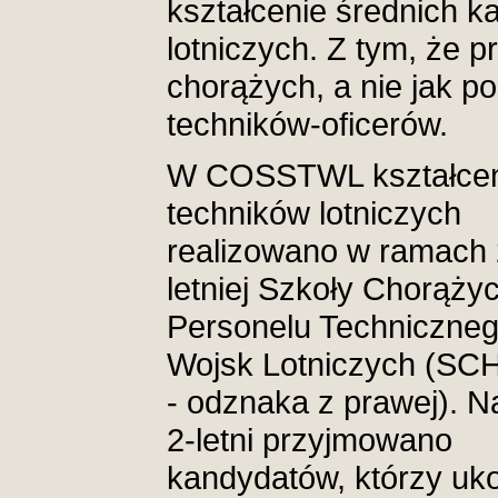
kształcenie średnich k
lotniczych. Z tym, że 
chorążych, a nie jak 
techników-oficerów.
W COSSTWL kształcen
techników lotniczych
realizowano w ramach 2
letniej Szkoły Chorąży
Personelu Techniczne
Wojsk Lotniczych (S
- odznaka z prawej). N
2-letni przyjmowano
kandydatów, którzy uko