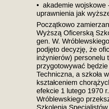
• akademie wojskowe -
uprawnienia jak wyższe
Początkowo zamierzan
Wyższą Oficerską Szkoł
gen. W. Wróblewskiego.
podjęto decyzję, że ofi
inżynierów) personelu 
przygotowywać będzie
Techniczna, a szkoła w
kształceniem chorążych
efekcie 1 lutego 1970 
Wróblewskiego przeksz
Szkolenia Specjalistó