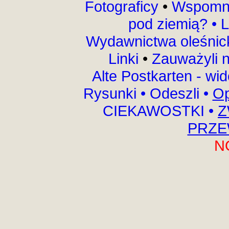
Fotograficy
•
Wspomni
pod ziemią?
•
L
Wydawnictwa oleśnic
Linki
•
Zauważyli 
Alte Postkarten - wi
Rysunki
•
Odeszli
•
Op
CIEKAWOSTKI
•
Z
PRZE
N