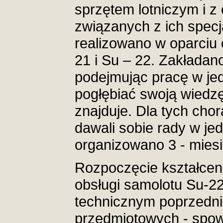
sprzętem lotniczym i z
związanych z ich specj
realizowano w oparciu
21 i Su – 22. Zakładan
podejmując pracę w je
pogłębiać swoją wiedzę 
znajduje. Dla tych chor
dawali sobie rady w 
organizowano 3 - mies
Rozpoczęcie kształceni
obsługi samolotu Su-2
technicznym poprzednie
przedmiotowych - spow