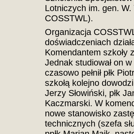
Lotniczych im. gen. W.
COSSTWL).
Organizacja COSSTWL 
doświadczeniach dział
Komendantem szkoły zos
Jednak studiował on w
czasowo pełnił płk Piot
szkołą kolejno dowodzil
Jerzy Słowiński, płk Ja
Kaczmarski. W komen
nowe stanowisko zast
technicznych (szefa słu
ppłk Marian Maik, nast