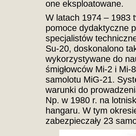
one eksploatowane.
W latach 1974 – 198
pomoce dydaktyczne po
specjalistów techniczn
Su-20, doskonalono ta
wykorzystywane do nau
śmigłowców Mi-2 i Mi-8
samolotu MiG-21. Syst
warunki do prowadzeni
Np. w 1980 r. na lotn
hangaru. W tym okresi
zabezpieczały 23 samo