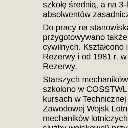
szkołę średnią, a na 3-l
absolwentów zasadnic
Do pracy na stanowisk
przygotowywano także
cywilnych. Kształcono 
Rezerwy i od 1981 r. 
Rezerwy.
Starszych mechaników
szkolono w COSSTWL n
kursach w Technicznej 
Zawodowej Wojsk Lotni
mechaników lotniczych 
służby wojskowej) pr