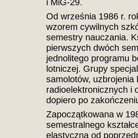
i MiG-29.
Od września 1986 r. r
wzorem cywilnych szkół
semestry nauczania. K
pierwszych dwóch sem
jednolitego programu b
lotniczej. Grupy specjal
samolotów, uzbrojenia 
radioelektronicznych i 
dopiero po zakończeniu
Zapoczątkowana w 198
semestralnego kształce
elastyczna od poprzed