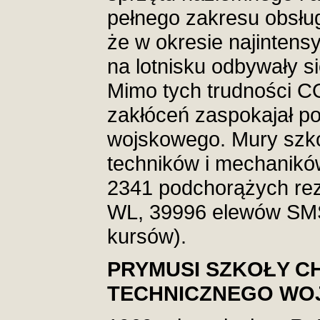
pełnego zakresu obsłu
że w okresie najintens
na lotnisku odbywały s
Mimo tych trudności 
zakłóceń zaspokajał po
wojskowego. Mury szko
techników i mechanikó
2341 podchorążych re
WL, 39996 elewów SMS
kursów).
PRYMUSI SZKOŁY 
TECHNICZNEGO WO