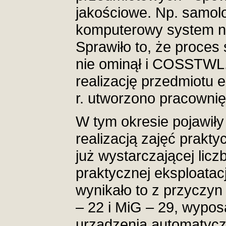
jakościowe. Np. samolo
komputerowy system na
Sprawiło to, że proces
nie ominął i COSSTWL.
realizację przedmiotu 
r. utworzono pracowni
W tym okresie pojawiły 
realizacją zajęć prak
już wystarczającej lic
praktycznej eksploatacj
wynikało to z przyczy
– 22 i MiG – 29, wypo
urządzenia automatyczn