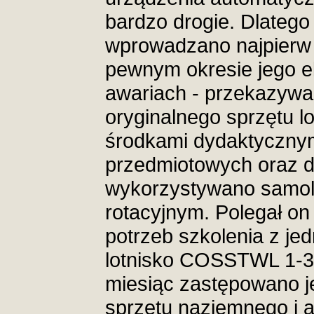
bardzo drogie. Dlatego
wprowadzano najpierw 
pewnym okresie jego ek
awariach - przekazywan
oryginalnego sprzętu 
środkami dydaktycznym
przedmiotowych oraz d
wykorzystywano samolo
rotacyjnym. Polegał on
potrzeb szkolenia z je
lotnisko COSSTWL 1-3 
miesiąc zastępowano j
sprzętu naziemnego i 