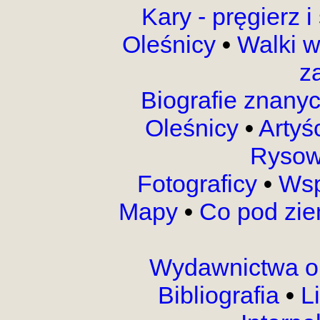
Kary - pręgierz 
Oleśnicy
•
Walki 
z
Biografie znany
Oleśnicy
•
Artyś
Rysow
Fotograficy
•
Wsp
Mapy
•
Co pod zi
Wydawnictwa o
Bibliografia
•
L