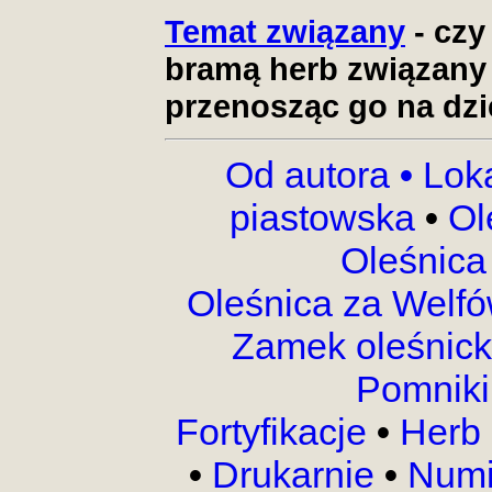
Temat związany
- czy
bramą herb związany
przenosząc go na dz
Od autora
•
Lok
piastowska
•
Ol
Oleśnica
Oleśnica za Welf
Zamek oleśnic
Pomnik
Fortyfikacje
•
Herb 
•
Drukarnie
•
Numi