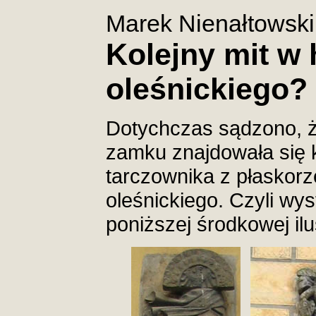
Marek Nienałtowski
Kolejny mit w 
oleśnickiego?
Dotychczas sądzono, ż
zamku znajdowała się 
tarczownika z płaskor
oleśnickiego. Czyli wy
poniższej środkowej ilus