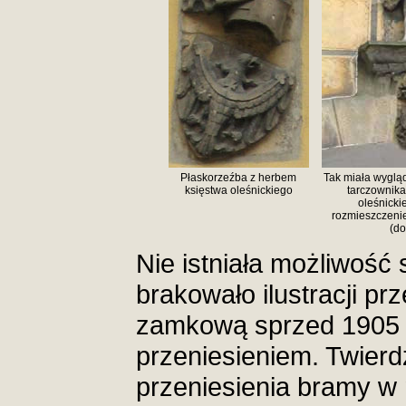
Płaskorzeźba z herbem
Tak miała wyglą
księstwa oleśnickiego
tarczownika
oleśnicki
rozmieszczen
(do
Nie istniała możliwość 
brakowało ilustracji pr
zamkową sprzed 1905 r.
przeniesieniem. Twier
przeniesienia bramy w 