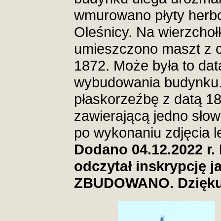
wmurowano płyty herbo
Oleśnicy. Na wierzcho
umieszczono maszt z 
1872. Może była to dat
wybudowania budynku.
płaskorzeźbę z datą 18
zawierającą jedno słow
po wykonaniu zdjęcia 
Dodano 04.12.2022 r.
odczytał inskrypcję j
ZBUDOWANO. Dzięku