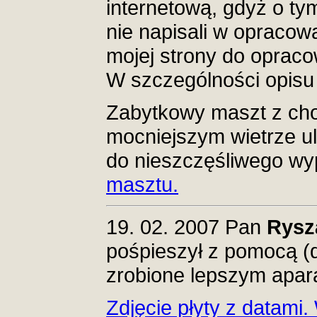
internetową, gdyż o ty
nie napisali w opracowa
mojej strony do opracow
W szczególności opisu 
Zabytkowy maszt z cho
mocniejszym wietrze ul
do nieszczęśliwego wy
masztu.
19. 02. 2007 Pan
Rysz
pośpieszył z pomocą (dz
zrobione lepszym apar
Zdjęcie płyty z datami.