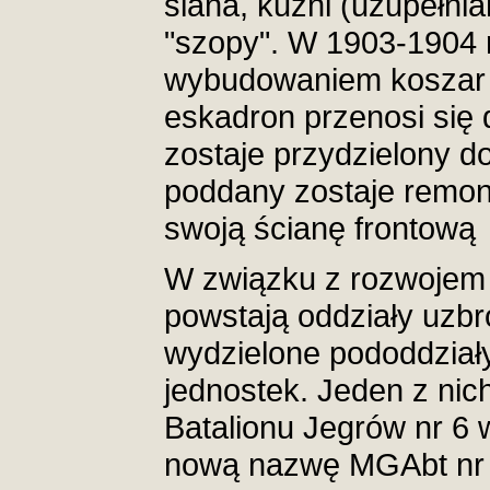
siana, kuźni (uzupełni
"szopy". W 1903-1904 r
wybudowaniem koszar p
eskadron przenosi się 
zostaje przydzielony do
poddany zostaje remon
swoją ścianę frontową
W związku z rozwoje
powstają oddziały uzbro
wydzielone pododdział
jednostek. Jeden z nich
Batalionu Jegrów nr 6 
nową nazwę MGAbt nr 8