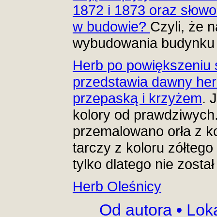
1872 i 1873 oraz słowo
w budowie?
Czyli, że 
wybudowania budynku 
Herb po powiększeniu s
przedstawia dawny her
przepaską i krzyżem
. 
kolory od prawdziwych.
przemalowano orła z ko
tarczy z koloru zółteg
tylko dlatego nie został
Herb Oleśnicy
Od autora
•
Lok