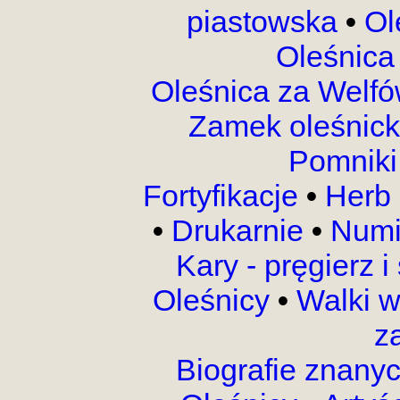
piastowska
•
Ol
Oleśnica
Oleśnica za Welf
Zamek oleśnic
Pomnik
Fortyfikacje
•
Herb 
•
Drukarnie
•
Numi
Kary - pręgierz 
Oleśnicy
•
Walki 
z
Biografie znany