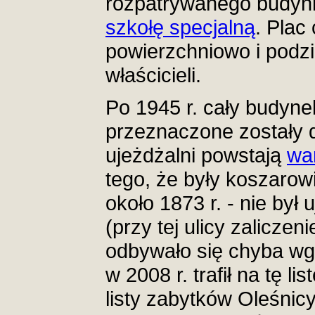
rozpatrywanego budynk
szkołę specjalną
. Plac
powierzchniowo i podz
właścicieli.
Po 1945 r. cały budynek
przeznaczone zostały 
ujeżdżalni powstają
wa
tego, że były koszarow
około 1873 r. - nie był
(przy tej ulicy zalicz
odbywało się chyba wg 
w 2008 r. trafił na tę l
listy zabytków Oleśnicy