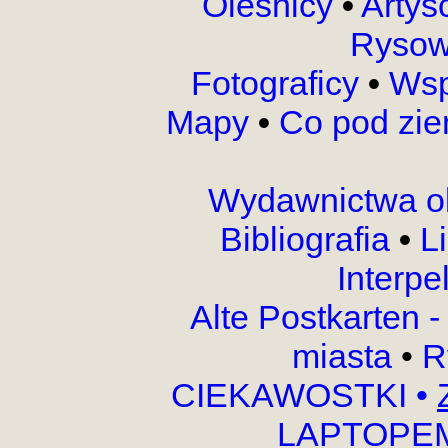
Oleśnicy
•
Artyś
Rysow
Fotograficy
•
Wsp
Mapy
•
Co pod zi
Wydawnictwa o
Bibliografia
•
L
Interpe
Alte Postkarten 
miasta
•
R
CIEKAWOSTKI
•
LAPTOPEM,