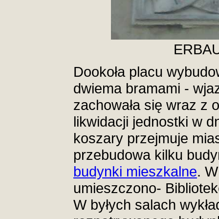
ERBAU
Dookoła placu wybudo
dwiema bramami - wja
zachowała się wraz z 
likwidacji jednostki w 
koszary przejmuje mias
przebudowa kilku bud
budynki mieszkalne
. W
umieszczono- Bibliote
W byłych salach wykła