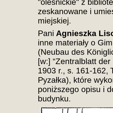
"oleśnickie" z biblio
zeskanowane i umies
miejskiej.
Pani
Agnieszka Lis
inne materiały o Gi
(Neubau des Königl
[w:] “Zentralblatt de
1903 r., s. 161-162
Pyzałka), które wyko
poniższego opisu i 
budynku.