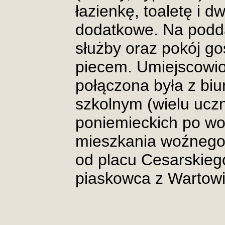
łazienkę, toaletę i 
dodatkowe. Na podda
służby oraz pokój g
piecem. Umiejscowio
połączona była z bi
szkolnym (wielu ucz
poniemieckich po wo
mieszkania woźnego i
od placu Cesarskieg
piaskowca z Wartowi