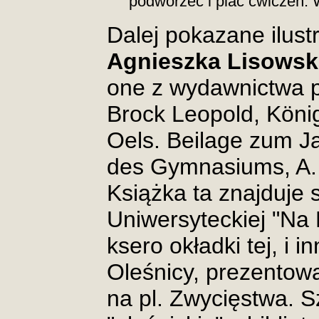
podwórzec i plac ćwiczeń.
Dalej pokazane ilust
Agnieszka Lisowsk
one z wydawnictwa 
Brock Leopold, Kön
Oels. Beilage zum J
des Gymnasiums, A. 
Książka ta znajduje s
Uniwersyteckiej "Na 
ksero okładki tej, i 
Oleśnicy, prezentow
na pl. Zwycięstwa. S