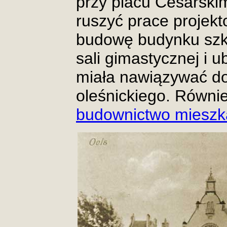
przy placu Cesarsk
ruszyć prace projekt
budowę budynku szko
sali gimastycznej i u
miała nawiązywać d
oleśnickiego. Równie
budownictwo mieszk