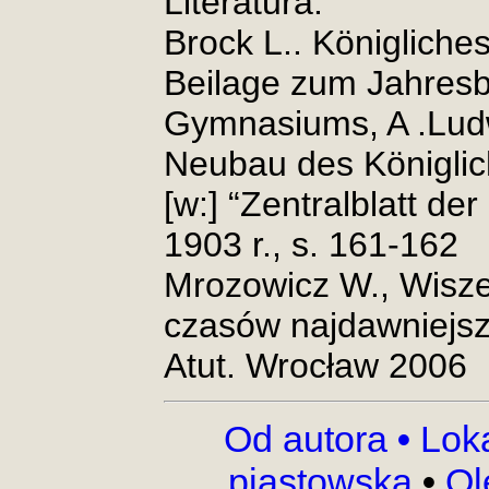
Literatura:
Brock L.. Königlich
Beilage zum Jahresb
Gymnasiums, A .Lud
Neubau des Königli
[w:] “Zentralblatt de
1903 r., s. 161-162
Mrozowicz W., Wisze
czasów najdawniejs
Atut. Wrocław 2006
Od autora
•
Lok
piastowska
•
Ol