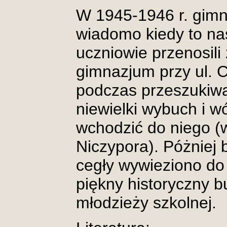
W 1945-1946 r. gimn
wiadomo kiedy to nas
uczniowie przenosili 
gimnazjum przy ul. 
podczas przeszukiwa
niewielki wybuch i 
wchodzić do niego 
Niczypora). Póżniej
cegły wywieziono do
piękny historyczny bu
młodzieży szkolnej.