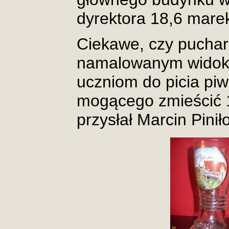
dyrektora 18,6 mare
Ciekawe, czy puchar 
namalowanym widoki
uczniom do picia pi
mogącego zmieścić 1/
przysłał Marcin Piniło