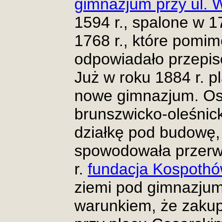
gimnazjum przy ul. 
1594 r., spalone w 
1768 r., które pomi
odpowiadało przepis
Już w roku 1884 r.
nowe gimnazjum. Ost
brunszwicko-oleśnick
działkę pod budowę, 
spowodowała przerwa
r.
fundacja Kospoth
ziemi pod gimnazjum
warunkiem, że zakupi