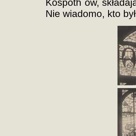
Kospoth`ów, składają
Nie wiadomo, kto był