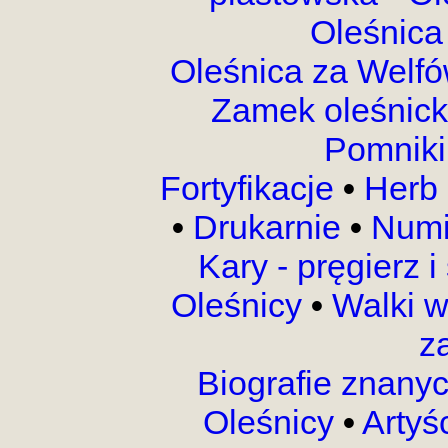
Oleśnica
Oleśnica za Welf
Zamek oleśnic
Pomnik
Fortyfikacje
•
Herb 
•
Drukarnie
•
Numi
Kary - pręgierz 
Oleśnicy
•
Walki 
z
Biografie znany
Oleśnicy
•
Artyś