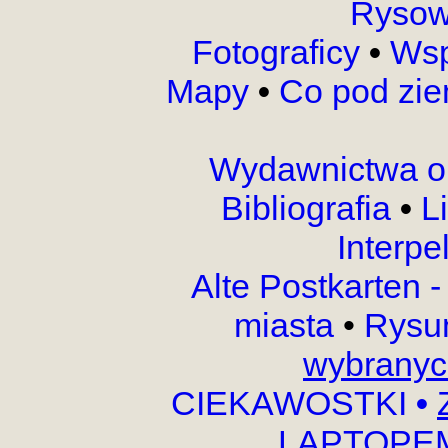
Rysow
Fotograficy
•
Wsp
Mapy
•
Co pod zi
Wydawnictwa o
Bibliografia
•
L
Interpe
Alte Postkarten 
miasta
•
Rysu
wybranyc
CIEKAWOSTKI
•
LAPTOPEM,