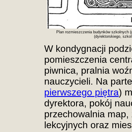
Plan rozmieszczenia budynków szkolnych (gł
(dyrektorskiego, szko
W kondygnacji podzi
pomieszczenia centr
piwnica, pralnia woź
nauczycieli. Na parte
pierwszego piętra
) m
dyrektora, pokój nauc
przechowalnia map, z
lekcyjnych oraz mie