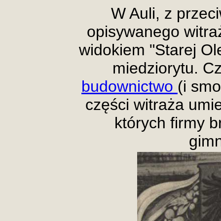
W Auli, z przec
opisywanego witraż
widokiem "Starej Ol
miedziorytu. C
budownictwo
(i sm
części witraża umi
których firmy b
gimn