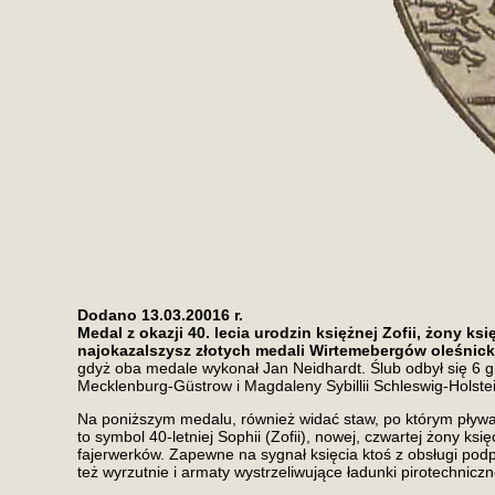
Dodano 13.03.20016 r.
Medal z okazji 40. lecia urodzin księżnej Zofii, żony ks
najokazalszysz złotych medali Wirtemebergów oleśnick
gdyż oba medale wykonał Jan Neidhardt. Ślub odbył się 6 gr
Mecklenburg-Güstrow i Magdaleny Sybillii Schleswig-Holste
Na poniższym medalu, również widać staw, po którym pływają
to symbol 40-letniej Sophii (Zofii), nowej, czwartej żony ks
fajerwerków. Zapewne na sygnał księcia ktoś z obsługi podpły
też wyrzutnie i armaty wystrzeliwujące ładunki pirotechnicz