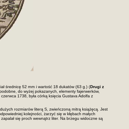
iał średnicę 52 mm i wartość 18 dukatów (63 g.) (
Drugi z
 podobne, do wyżej pokazanych, elementy fajerwerków,
 czerwca 1738, była córką księcia Gustava Adolfa z
dużych rozmiarów literą S, zwieńczoną mitrą książęcą. Jest
w odpowiedniej kolejności, żarzyć się w kłębach małych
j zapalał się proch wewnątrz liter. Na brzegu widoczne są