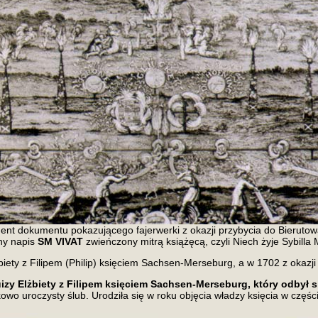
nt dokumentu pokazującego fajerwerki z okazji przybycia do Bierutow
ny napis
SM VIVAT
zwieńczony mitrą książęcą, czyli Niech żyje Sybilla 
żbiety z Filipem (Philip) księciem Sachsen-Merseburg, a w 1702 z okazji 
zy Elżbiety z Filipem księciem Sachsen-Merseburg, który odbył się
owo uroczysty ślub. Urodziła się w roku objęcia władzy księcia w części