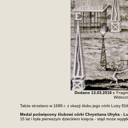
Dodano 13.03.2016 r.
Fragme
Widocz
Także strzelano w 1688 r. z okazji ślubu jego córki Luizy El
Medal poświęcony ślubowi córki Chrystiana Ulryka - Lui
15 lat i była pierwszym dzieckiem księcia - stąd może wyjątk