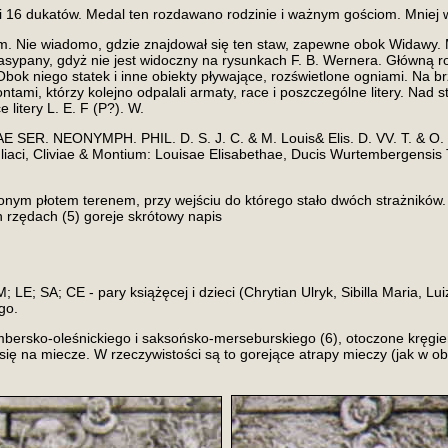
ości 16 dukatów. Medal ten rozdawano rodzinie i ważnym gościom. Mnie
em. Nie wiadomo, gdzie znajdował się ten staw, zapewne obok Widawy.
ypany, gdyż nie jest widoczny na rysunkach F. B. Wernera. Główną r
k niego statek i inne obiekty pływające, rozświetlone ogniami. Na brze
ntami, którzy kolejno odpalali armaty, race i poszczególne litery. Nad
litery L. E. F (P?). W.
AE SER. NEONYMPH. PHIL. D. S. J. C. & M. Louis& Elis. D. VV. T. & 
iaci, Cliviae & Montium: Louisae Elisabethae, Ducis Wurtembergensis T
nym płotem terenem, przy wejściu do którego stało dwóch strażników.
h rzędach (5) goreje skrótowy napis
 SA; CE - pary książęcej i dzieci (Chrytian Ulryk, Sibilla Maria, Lui
go.
mbersko-oleśnickiego i saksońsko-merseburskiego (6), otoczone kręgie
się na miecze. W rzeczywistości są to gorejące atrapy mieczy (jak w o