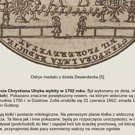
Odrys medalu z dzieła Dewerdecka [5]
ięcia Chrystiana Ulryka wybity w 1702 roku.
Był wykonany ze złota, m
ich
). Pokazano znacznie powiększony rewers, na którym widoczne są
udnia 1700 r. w Güstrow. Zofia urodziła się 21 czerwca 1662; zmarła 1
in-Gottorp.
 łódki i postacie mitologiczne, Na pierwszym planie łódka z widoczną 
ięcia. Ta litera jak i inne pokazane, będą po rozpoczęciu uroczystości, 
wał (podchodził) do liter i zapalał lont lub ścieżkę prochową, od które
ne, przynajmniej dwie pary szermierzy walczy na miecze ogniste.