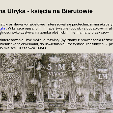
a Ulryka - księcia na Bierutowie
ztuki artyleryjsko-rakietowej i interesował się pirotechnicznymi ekspe
ążki
. W książce opisano m.in. race świetlne (pociski) z dodatkowymi si
iejętności wykorzystywał na zamku oleśnickim, nie ma na to przekazów.
ainteresowania i być może je rozwinął (był znany z prowadzenia różny
iemiecka fajerwerkami, do uświetniania uroczystości rodzinnych. Z pr
ało miejsce 10 czerwca 1684 r.