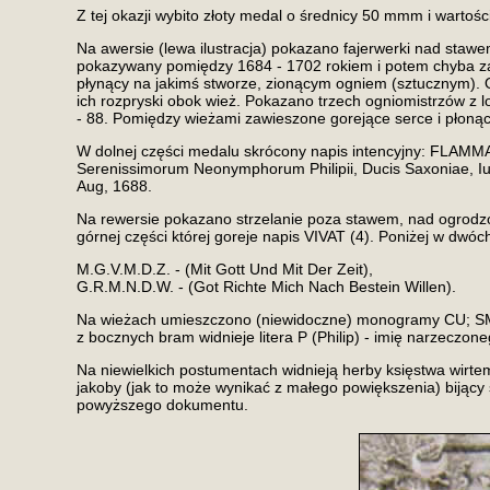
Z tej okazji wybito złoty medal o średnicy 50 mmm i wart
Na awersie (lewa ilustracja) pokazano fajerwerki nad staw
pokazywany pomiędzy 1684 - 1702 rokiem i potem chyba zas
płynący na jakimś stworze, zionącym ogniem (sztucznym). Obo
ich rozpryski obok wież. Pokazano trzech ogniomistrzów z lo
- 88. Pomiędzy wieżami zawieszone gorejące serce i płonące 
W dolnej części medalu skrócony napis intencyjny: FLAMM
Serenissimorum Neonymphorum Philipii, Ducis Saxoniae, Iul
Aug, 1688.
Na rewersie pokazano strzelanie poza stawem, nad ogrodzo
górnej części której goreje napis VIVAT (4). Poniżej w dwóc
M.G.V.M.D.Z. - (Mit Gott Und Mit Der Zeit),
G.R.M.N.D.W. - (Got Richte Mich Nach Bestein Willen).
Na wieżach umieszczono (niewidoczne) monogramy CU; SM; LE;
z bocznych bram widnieje litera P (Philip) - imię narzeczone
Na niewielkich postumentach widnieją herby księstwa wirte
jakoby (jak to może wynikać z małego powiększenia) bijący 
powyższego dokumentu.