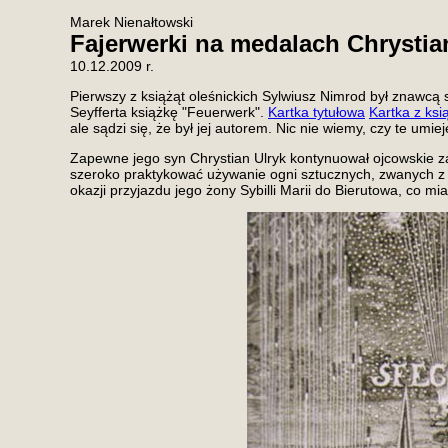
Marek Nienałtowski
Fajerwerki na medalach Chrystian
10.12.2009 r.
Pierwszy z książąt oleśnickich Sylwiusz Nimrod był znawcą s
Seyfferta książkę "Feuerwerk".
Kartka tytułowa
Kartka z ksi
ale sądzi się, że był jej autorem. Nic nie wiemy, czy te um
Zapewne jego syn Chrystian Ulryk kontynuował ojcowskie z
szeroko praktykować używanie ogni sztucznych, zwanych z n
okazji przyjazdu jego żony Sybilli Marii do Bierutowa, co mi