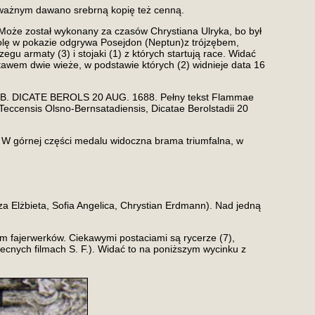
j ważnym dawano srebrną kopię też cenną.
 Może został wykonany za czasów Chrystiana Ulryka, bo był
olę w pokazie odgrywa Posejdon (Neptun)z trójzębem,
gu armaty (3) i stojaki (1) z których startują race. Widać
 stawem dwie wieże, w podstawie których (2) widnieje data 16
O. B. DICATE BEROLS 20 AUG. 1688. Pełny tekst Flammae
eccensis Olsno-Bernsatadiensis, Dicatae Berolstadii 20
 W górnej części medalu widoczna brama triumfalna, w
za Elżbieta, Sofia Angelica, Chrystian Erdmann). Nad jedną
m fajerwerków. Ciekawymi postaciami są rycerze (7),
becnych filmach S. F.). Widać to na poniższym wycinku z