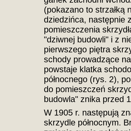
(pokazano to strzałką 
dziedzińca, następnie
pomieszczenia skrzydł
"dziwnej budowli" i z n
pierwszego piętra skrz
schody prowadzące na 
powstaje klatka schod
północnego (rys. 2), p
do pomieszczeń skrzyd
budowla" znika przed 1
W 1905 r. następują z
skrzydle północnym. 