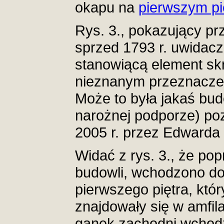
okapu na
pierwszym pi
Rys. 3., pokazujący prz
sprzed 1793 r. uwidacz
stanowiącą element sk
nieznanym przeznaczen
Może to była jakaś bud
narożnej podporze) po
2005 r. przez Edwarda
Widać z rys. 3., że po
budowli, wchodzono do
pierwszego piętra, któ
znajdowały się w amfil
ganek zachodni wchod