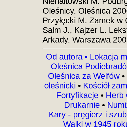
Nienałtowski M. Podur
Oleśnicy. Oleśnica 200
Przyłęcki M. Zamek w 
Salm J., Kajzer L. Le
Arkady. Warszawa 200
Od autora
•
Lokacja m
Oleśnica Podiebrad
Oleśnica za Welfów
•
oleśnicki
•
Kościół za
Fortyfikacje
•
Herb 
Drukarnie
•
Numi
Kary - pręgierz i szu
Walki w 1945 ro