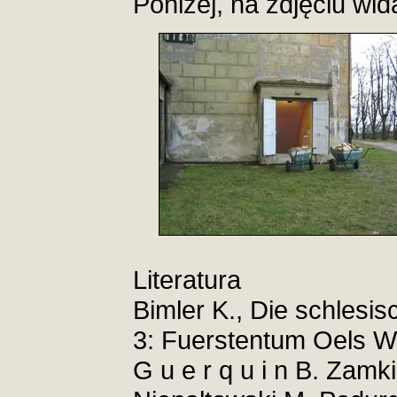
Poniżej, na zdjęciu wid
Literatura
Bimler K., Die schlesi
3: Fuerstentum Oels W
G u e r q u i n B. Zam