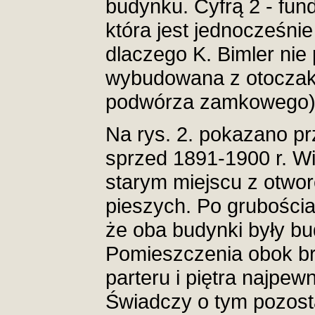
budynku. Cyfrą 2 - fun
która jest jednocześni
dlaczego K. Bimler nie 
wybudowana z otoczakó
podwórza zamkowego)
Na rys. 2. pokazano prz
sprzed 1891-1900 r. Wi
starym miejscu z otwo
pieszych. Po grubości
że oba budynki były b
Pomieszczenia obok bra
parteru i piętra najpewn
Świadczy o tym pozosta