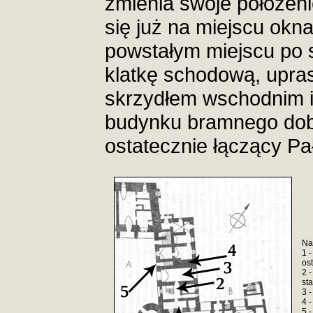
zmienia swoje położenie
się już na miejscu okna 
powstałym miejscu po 
klatkę schodową, upra
skrzydłem wschodnim 
budynku bramnego dob
ostatecznie łączący P
Na
1 
os
2 
st
3 
4 -
5 