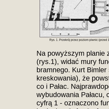
Rys. 1. Przekrój przez poziom piwnic (przed 
Na powyższym planie 
(rys.1), widać mury f
bramnego. Kurt Bimler
kreskowania), że pows
co i Pałac. Najprawdop
wybudowania Pałacu, czy
cyfrą 1 - oznaczono f