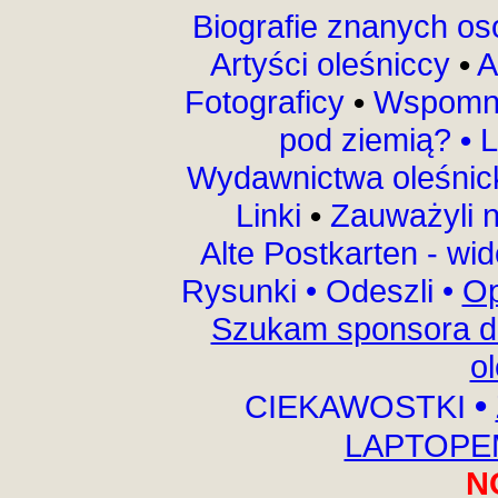
Biografie znanych o
Artyści oleśniccy
•
A
Fotograficy
•
Wspomni
pod ziemią?
•
L
Wydawnictwa oleśnic
Linki
•
Zauważyli 
Alte Postkarten - wi
Rysunki
•
Odeszli
•
Op
Szukam sponsora do
o
•
CIEKAWOSTKI
LAPTOPEM
N