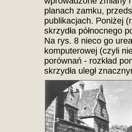
wprowadzone zmiany ni
planach zamku, przed
publikacjach. Poniżej (
skrzydła północnego p
Na rys. 8 nieco go ure
komputerowej (czyli ni
porównań - rozkład po
skrzydła uległ znaczn