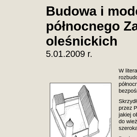
Budowa i mode
północnego Za
oleśnickich
5.01.2009 r.
W liter
rozbudo
północn
bezpośr
Skrzydł
przez P
jakiej 
do wież
szeroka