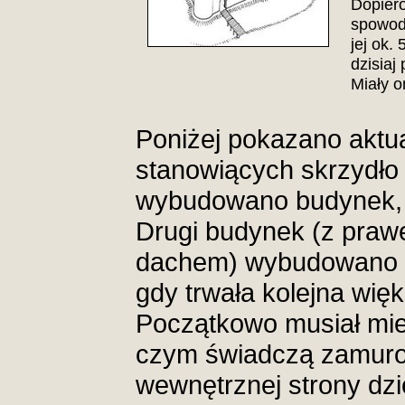
Dopier
spowod
jej ok.
dzisiaj
Miały o
Poniżej pokazano akt
stanowiących skrzydło
wybudowano budynek, w
Drugi budynek (z praw
dachem) wybudowano z
gdy trwała kolejna wi
Początkowo musiał mie
czym świadczą zamuro
wewnętrznej strony dz