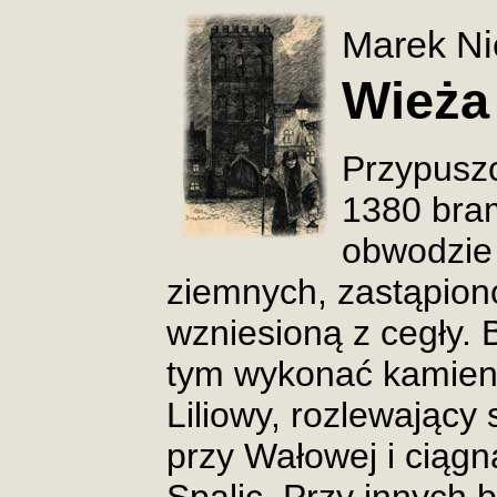
Marek Ni
Wieża
Przypuszc
1380 bra
obwodzie
ziemnych, zastąpio
wzniesioną z cegły. 
tym wykonać kamien
Liliowy, rozlewający
przy Wałowej i ciąg