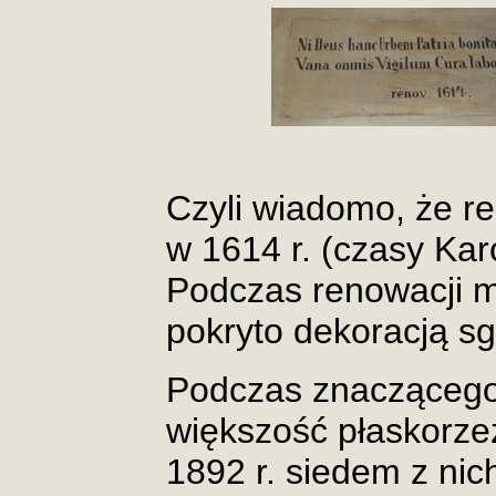
Czyli wiadomo, że r
w 1614 r. (czasy Kar
Podczas renowacji m.
pokryto dekoracją sgr
Podczas znaczącego 
większość płaskorzeź
1892 r. siedem z nich