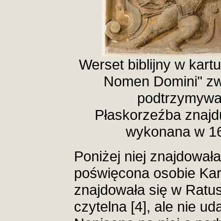
Werset biblijny w kartu
Nomen Domini" zwi
podtrzymywan
Płaskorzeźba znajd
wykonana w 16
Poniżej niej znajdowała
poświęcona osobie Karo
znajdowała się w Ratu
czytelna [4], ale nie ud