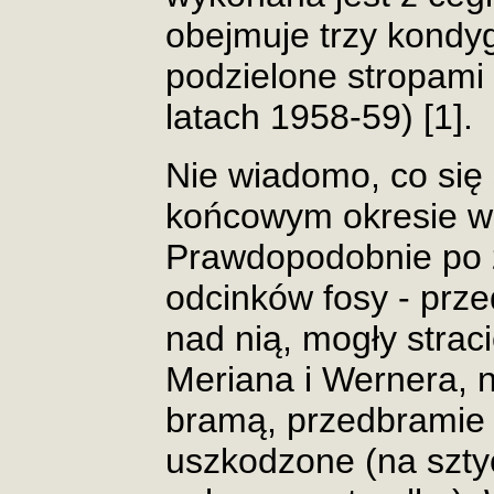
obejmuje trzy kondy
podzielone stropami
latach 1958-59) [1].
Nie wiadomo, co się
końcowym okresie woj
Prawdopodobnie po 
odcinków fosy - prz
nad nią, mogły strac
Meriana i Wernera, n
bramą, przedbramie j
uszkodzone (na szt