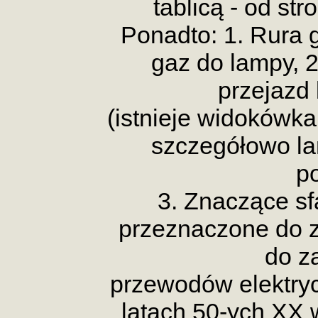
tablicą - od st
Ponadto: 1. Rura
gaz do lampy, 
przejazd
(istnieje widokówka
szczegółowo la
p
3. Znaczące s
przeznaczone do 
do z
przewodów elektryc
latach 50-ych XX 