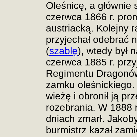
Oleśnicę, a głównie
czerwca 1866 r. pro
austriacką. Kolejny 
przyjechał odebrać 
(
szablę
), wtedy był 
czerwca 1885 r. przyj
Regimentu Dragonów,
zamku oleśnickiego.
wieżę i obronił ją pr
rozebrania. W 1888 r
dniach zmarł. Jakoby
burmistrz kazał zamie