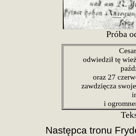
Próba od
Cesar
odwiedził tę wie
paźd
oraz 27 czerw
zawdzięcza swoje 
i
i ogromn
Teks
Następca tronu Fryd