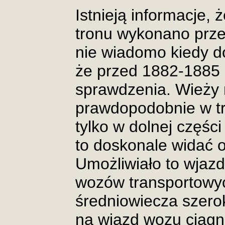
Istnieją informacje,
tronu wykonano prze
nie wiadomo kiedy do
że przed 1882-1885 
sprawdzenia. Wieży 
prawdopodobnie w t
tylko w dolnej częśc
to doskonale widać o
Umożliwiało to wjazd
wozów transportowy
średniowiecza szero
na wjazd wozu ciągn