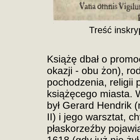
Treść inskry
Książę dbał o promoc
okazji - obu żon), r
pochodzenia, religii 
książęcego miasta.
był Gerard Hendrik 
II) i jego warsztat, 
płaskorzeźby pojawia