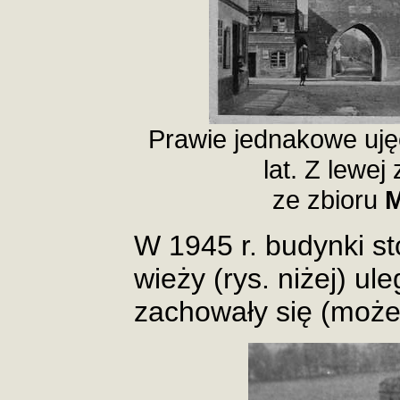
Prawie jednakowe ujęc
lat. Z lewej
ze zbioru
M
W 1945 r. budynki st
wieży (rys. niżej) ul
zachowały się (moż