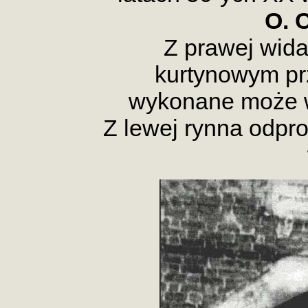
O. 
Z prawej wid
kurtynowym prz
wykonane może w
Z lewej rynna odp