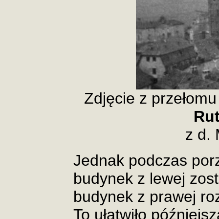
Zdjęcie z przełomu 
Rut
z d.
Jednak podczas porz
budynek z lewej zost
budynek z prawej ro
To ułatwiło późniejsz