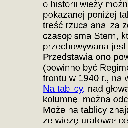
o historii wieży moż
pokazanej poniżej tab
treść rzuca analiza 
czasopisma Stern, k
przechowywana jest
Przedstawia ono po
(powinno być Regimen
frontu w 1940 r., na
Na tablicy,
nad głową
kolumnę, można odczy
Może na tablicy znaj
że wieżę uratował ce