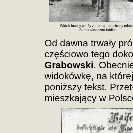
Widok bramy wieży z tablicą - od strony miast
Słabo widoczna tablica
Od dawna trwały prób
częściowo tego dok
Grabowski
. Obecni
widokówkę, na które
poniższy tekst. Prze
mieszkający w Polsc