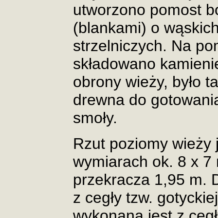
utworzono pomost b
(blankami) o wąskic
strzelniczych. Na p
składowano kamieni
obrony wieży, było t
drewna do gotowania
smoły.
Rzut poziomy wieży 
wymiarach ok. 8 x 7
przekracza 1,95 m. D
z cegły tzw. gotyckie
wykonana jest z cegł