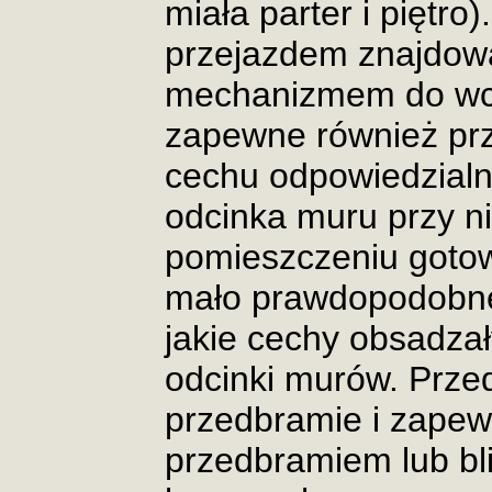
miała parter i piętr
przejazdem znajdował
mechanizmem do wci
zapewne również pr
cechu odpowiedzialn
odcinka muru przy ni
pomieszczeniu gotow
mało prawdopodobne
jakie cechy obsadza
odcinki murów. Prze
przedbramie i zape
przedbramiem lub bl