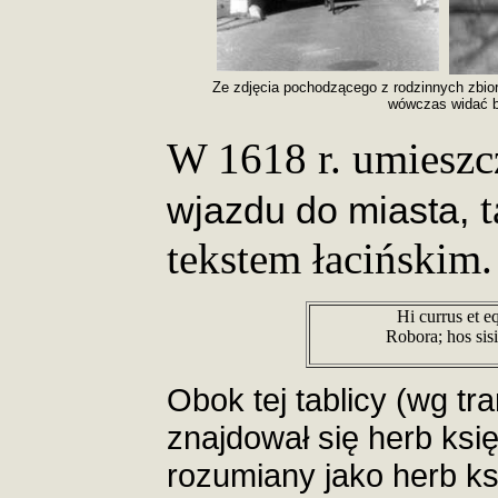
Ze zdjęcia pochodzącego z rodzinnych zbi
wówczas widać by
W 1618 r. umieszc
wjazdu do miasta,
tekstem łacińskim.
Hi currus et eq
Robora; hos sis
Obok tej tablicy (wg tr
znajdował się herb ksi
rozumiany jako herb ksi