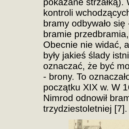
pokazane strzałką).
kontroli wchodzącyc
bramy odbywało się -
bramie przedbramia,
Obecnie nie widać, 
były jakieś ślady ist
oznaczać, że być m
- brony. To oznaczał
początku XIX w. W 16
Nimrod odnowił bram
trzydziestoletniej [7].