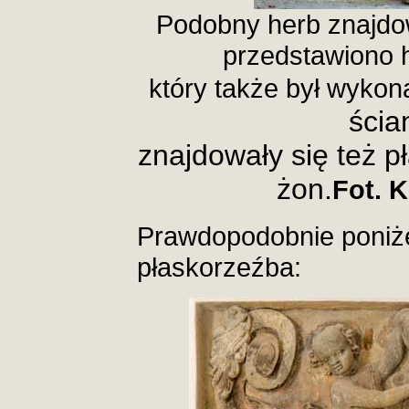
Podobny herb znajdo
przedstawiono h
który także był wykon
ścia
znajdowały się też p
żon.
Fot. 
Prawdopodobnie poniże
płaskorzeźba: