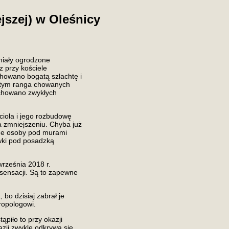
jszej) w Oleśnicy
tniały ogrodzone
z przy kościele
howano bogatą szlachtę i
a tym ranga chowanych
 chowano zwykłych
ioła i jego rozbudowę
a zmniejszeniu. Chyba już
ane osoby pod murami
wki pod posadzką
września 2018 r.
 sensacji. Są to zapewne
 bo dzisiaj zabrał je
ropologowi.
ąpiło to przy okazji
azji zwykle odkrywa się