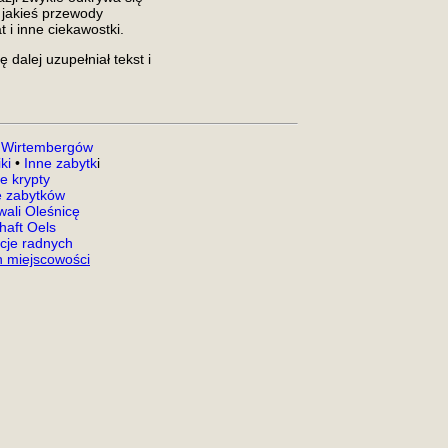
, jakieś przewody
t i inne ciekawostki.
 dalej uzupełniał tekst i
 Wirtembergów
ki
•
Inne zabytk
i
e krypty
 zabytków
ali Oleśnicę
aft Oels
acje radnych
 miejscowości