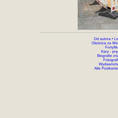
Od autora •
Lo
Oleśnica za We
Fortyfi
Kary - prę
Biografie z
Fotograf
Wydawnictw
Alte Postkart