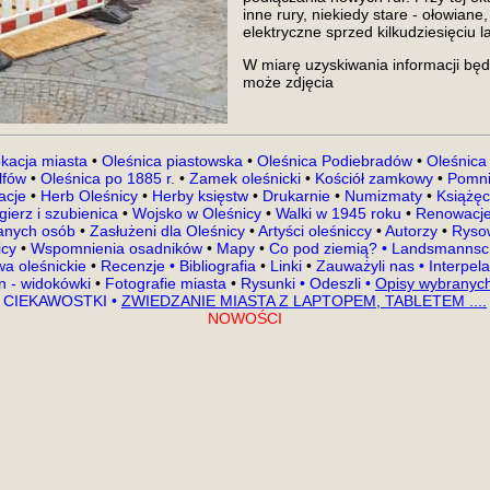
inne rury, niekiedy stare - ołowiane
elektryczne sprzed kilkudziesięciu la
W miarę uzyskiwania informacji będę
może zdjęcia
kacja miasta
•
Oleśnica piastowska
•
Oleśnica Podiebradów
•
Oleśnica
lfów
•
Oleśnica po 1885 r.
•
Zamek oleśnicki
•
Kościół zamkowy
•
Pomni
kacje
•
Herb Oleśnicy
•
Herby księstw
•
Drukarnie
•
Numizmaty
•
Książęc
gierz i szubienica
•
Wojsko w Oleśnicy
•
Walki w 1945 roku
•
Renowacje
nanych osób
•
Zasłużeni dla Oleśnicy
•
Artyści oleśniccy
•
Autorzy
•
Rysow
icy
•
Wspomnienia osadników
•
Mapy
•
Co pod ziemią?
•
Landsmannsch
a oleśnickie
•
Recenzje •
Bibliografia
•
Linki
•
Zauważyli nas
•
Interpel
en - widokówki
•
Fotografie miasta
•
Rysunki
•
Odeszli
•
Opisy wybranych
CIEKAWOSTKI
•
ZWIEDZANIE MIASTA Z LAPTOPEM, TABLETEM ....
NOWOŚCI