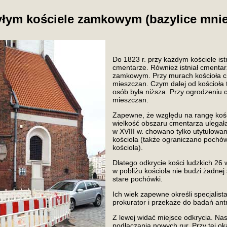
łym kościele zamkowym (bazylice mnie
Do 1823 r. przy każdym kościele is
cmentarze. Również istniał cmentar
zamkowym. Przy murach kościoła c
mieszczan. Czym dalej od kościoł
osób była niższa. Przy ogrodzeniu
mieszczan.
Zapewne, że względu na rangę kośc
wielkość obszaru cmentarza ulegał
w XVIII w. chowano tylko utytułow
kościoła (także ograniczano pochó
kościoła).
Dlatego odkrycie kości ludzkich 26 
w pobliżu kościoła nie budzi żadnej
stare pochówki.
Ich wiek zapewne określi specjalista,
prokurator i przekaże do badań ant
Z lewej widać miejsce odkrycia. Nast
podłączania nowych rur. Przy tej ok