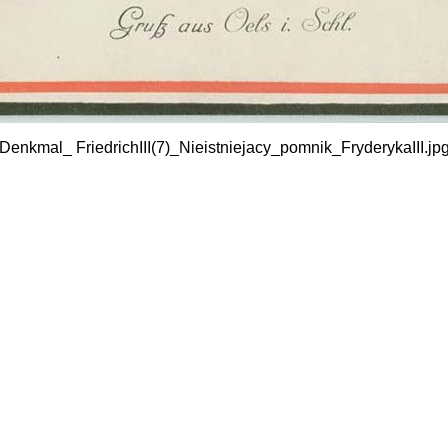
Denkmal_ FriedrichIII(7)_Nieistniejacy_pomnik_FryderykaIII.jp