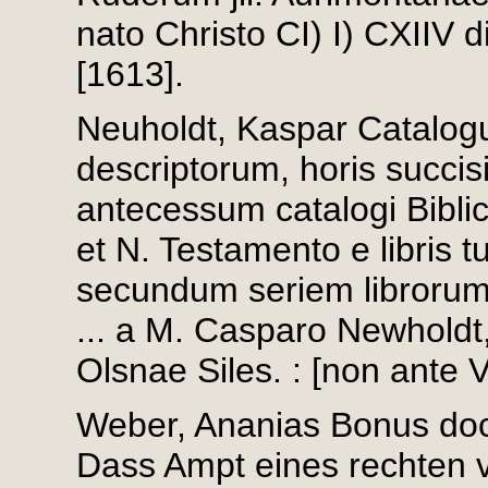
nato Christo CI) I) CXIIV 
[1613].
Neuholdt, Kaspar Catalog
descriptorum, horis succis
antecessum catalogi Biblici
et N. Testamento e libris 
secundum seriem librorum e
... a M. Casparo Newholdt,
Olsnae Siles. : [non ante V
Weber, Ananias Bonus doct
Dass Ampt eines rechten 