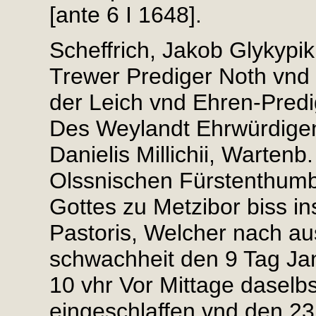
[ante 6 I 1648].
Scheffrich, Jakob Glykypi
Trewer Prediger Noth vnd W
der Leich vnd Ehren-Predi
Des Weylandt Ehrwürdigen
Danielis Millichii, Wartenb
Olssnischen Fürstenthumbs
Gottes zu Metzibor biss in
Pastoris, Welcher nach a
schwachheit den 9 Tag Ja
10 vhr Vor Mittage daselbst
eingeschlaffen vnd den 23 