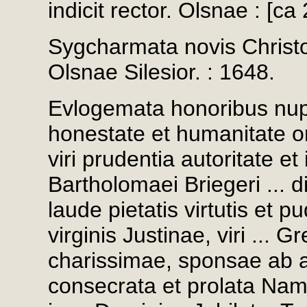
indicit rector. Olsnae : [ca
Sygcharmata novis Christo
Olsnae Silesior. : 1648.
Evlogemata honoribus nupti
honestate et humanitate or
viri prudentia autoritate et
Bartholomaei Briegeri ... di
laude pietatis virtutis et 
virginis Justinae, viri ... Gr
charissimae, sponsae ab af
consecrata et prolata Nam