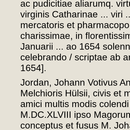
ac pudicitiae aliarumq. vir
virginis Catharinae ... viri .
mercatoris et pharmacopolae
charissimae, in florentiss
Januarii ... ao 1654 solenn
celebrando / scriptae ab am
1654].
Jordan, Johann Votivus Ana
Melchioris Hülsii, civis et 
amici multis modis colendi 
M.DC.XLVIII ipso Magorum f
conceptus et fusus M. Joha