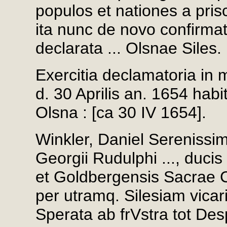
populos et nationes a prisci
ita nunc de novo confirmat
declarata ... Olsnae Siles.
Exercitia declamatoria in
d. 30 Aprilis an. 1654 habitum
Olsna : [ca 30 IV 1654].
Winkler, Daniel Serenissimi
Georgii Rudulphi ..., ducis
et Goldbergensis Sacrae 
per utramq. Silesiam vicari
Sperata ab frVstra tot De