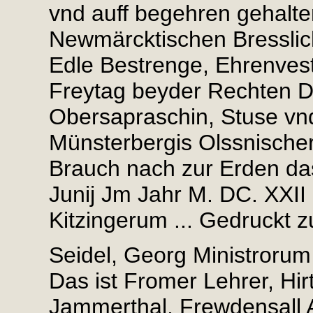
vnd auff begehren gehalte
Newmärcktischen Bresslic
Edle Bestrenge, Ehrenves
Freytag beyder Rechten Do
Obersapraschin, Stuse vnd
Münsterbergis Olssnischer
Brauch nach zur Erden das
Junij Jm Jahr M. DC. XXII
Kitzingerum ... Gedruckt z
Seidel, Georg Ministrorum v
Das ist Fromer Lehrer, Hir
Jammerthal, Frewdensall