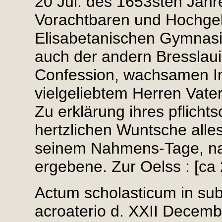
20 Jul. des 1653sten Jah
Vorachtbaren und Hochgela
Elisabetanischen Gymnasii
auch der andern Bresslau
Confession, wachsamen In
vielgeliebtem Herren Vate
Zu erklärung ihres pflich
hertzlichen Wuntsche alle
seinem Nahmens-Tage, na
ergebene. Zur Oelss : [ca 
Actum scholasticum in sub
acroaterio d. XXII Decemb