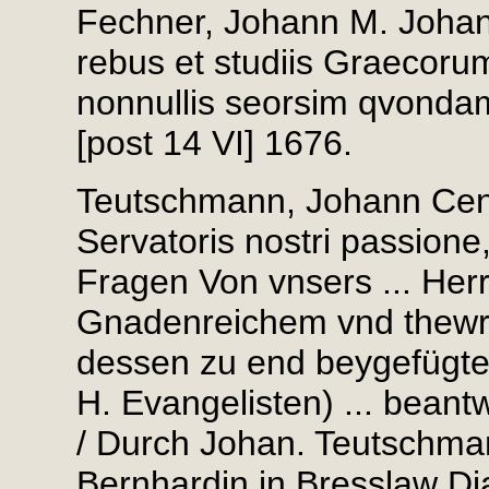
Fechner, Johann M. Johan
rebus et studiis Graecoru
nonnullis seorsim qvondam
[post 14 VI] 1676.
Teutschmann, Johann Cent
Servatoris nostri passione,
Fragen Von vnsers ... Herre
Gnadenreichem vnd thewr
dessen zu end beygefügter
H. Evangelisten) ... beantw
/ Durch Johan. Teutschman
Bernhardin in Bresslaw Di