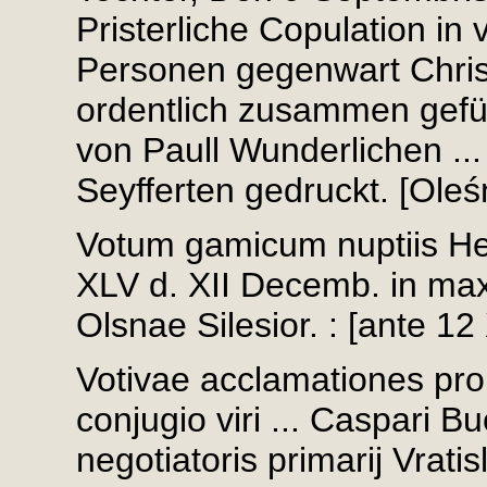
Pristerliche Copulation i
Personen gegenwart Chris
ordentlich zusammen gefüh
von Paull Wunderlichen ..
Seyfferten gedruckt. [Oleśn
Votum gamicum nuptiis He
XLV d. XII Decemb. in max
Olsnae Silesior. : [ante 12
Votivae acclamationes pro 
conjugio viri ... Caspari 
negotiatoris primarij Vratis