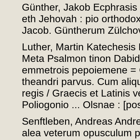
Günther, Jakob Ecphrasis d
eth Jehovah : pio orthodox
Jacob. Güntherum Zülchov
Luther, Martin Katechesis
Meta Psalmon tinon Dabido
emmetrois pepoiemene = C
theandri parvus. Cum aliq
regis / Graecis et Latinis 
Poliogonio ... Olsnae : [po
Senftleben, Andreas Andrea
alea veterum opusculum p