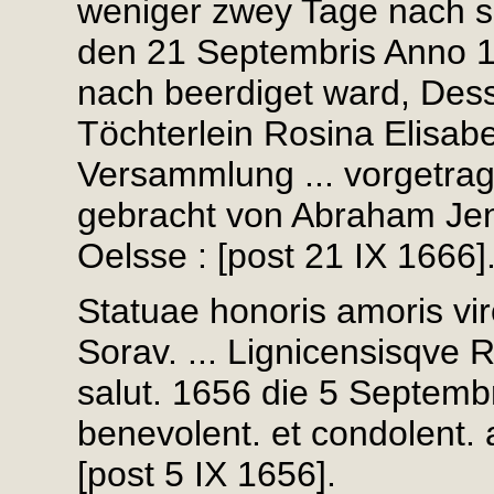
weniger zwey Tage nach se
den 21 Septembris Anno 16
nach beerdiget ward, Dess ..
Töchterlein Rosina Elisabet
Versammlung ... vorgetra
gebracht von Abraham Jents
Oelsse : [post 21 IX 1666]
Statuae honoris amoris vir
Sorav. ... Lignicensisqve R
salut. 1656 die 5 Septembr.
benevolent. et condolent. 
[post 5 IX 1656].