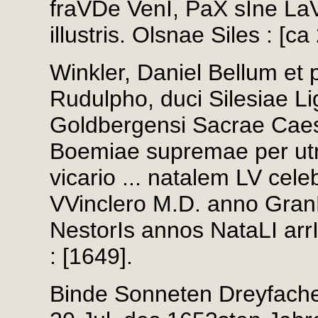
fraVDe VenI, PaX sIne L
illustris. Olsnae Siles : [ca
Winkler, Daniel Bellum et p
Rudulpho, duci Silesiae Li
Goldbergensi Sacrae Cae
Boemiae supremae per utr
vicario ... natalem LV celeb
VVinclero M.D. anno Gran
NestorIs annos NataLI arr
: [1649].
Binde Sonneten Dreyfache