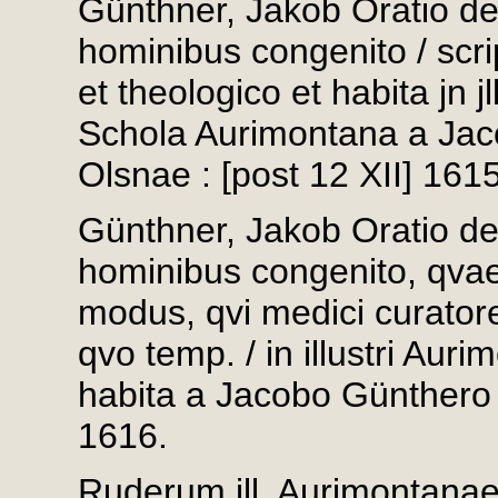
Günthner, Jakob Oratio de
hominibus congenito / scr
et theologico et habita jn j
Schola Aurimontana a Jaco
Olsnae : [post 12 XII] 1615
Günthner, Jakob Oratio de
hominibus congenito, qvae
modus, qvi medici curato
qvo temp. / in illustri Aur
habita a Jacobo Günthero Z
1616.
Ruderum jll. Aurimontanae S