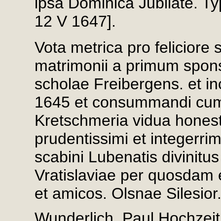
ipsa Dominica Jubilate. Ty
12 V 1647].
Vota metrica pro feliciore 
matrimonii a primum spons
scholae Freibergens. et i
1645 et consummandi cu
Kretschmeria vidua honesti
prudentissimi et integerrim
scabini Lubenatis divinitus
Vratislaviae per quosdam 
et amicos. Olsnae Silesior.
Wunderlich, Paul Hochzei