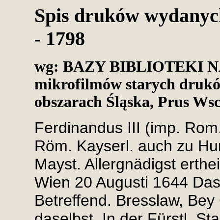
Spis druków wydanych
- 1798
wg: BAZY BIBLIOTEKI 
mikrofilmów starych druk
obszarach Śląska, Prus Ws
Ferdinandus III (imp. Ro
Röm. Kayserl. auch zu Hu
Mayst. Allergnädigst erthe
Wien 20 Augusti 1644 Das
Betreffend. Bresslaw, Bey
daselbst. In der Fürstl. St