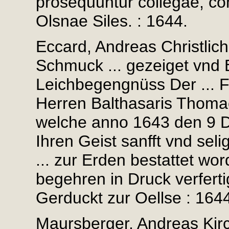
prosequuntur collegae, con
Olsnae Siles. : 1644.
Eccard, Andreas Christlic
Schmuck ... gezeiget vnd
Leichbegengnüss Der ... F
Herren Balthasaris Thomae
welche anno 1643 den 9 D
Ihren Geist sanfft vnd sel
... zur Erden bestattet wor
begehren in Druck verfert
Gerduckt zur Oellse : 164
Maursberger, Andreas Kir