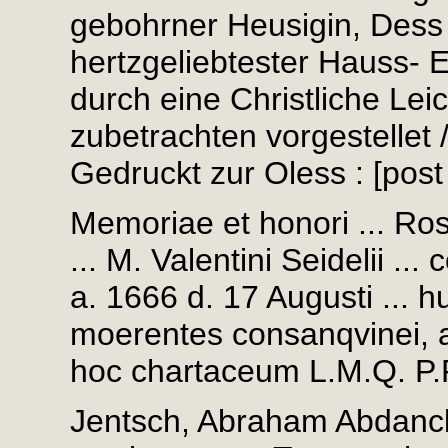
gebohrner Heusigin, Dess ..
hertzgeliebtester Hauss- E
durch eine Christliche Lei
zubetrachten vorgestellet /
Gedruckt zur Oless : [post 
Memoriae et honori ... Ro
... M. Valentini Seidelii ..
a. 1666 d. 17 Augusti ... h
moerentes consanqvinei, 
hoc chartaceum L.M.Q. P.P.
Jentsch, Abraham Abdanc