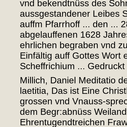
vnd bekendtnüss des Sohn
aussgestandener Leibes 
auffm Pfarrhoff ... den ..
abgelauffenen 1628 Jahres
ehrlichen begraben vnd zu
Einfältig auff Gottes Wort
Scheffrichium ... Gedruckt
Millich, Daniel Meditatio 
laetitia, Das ist Eine Chri
grossen vnd Vnauss-sprech
dem Begr:abnüss Weilandt 
Ehrentugendtreichen Fraw