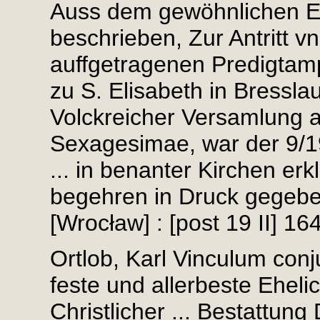
Auss dem gewöhnlichen Ev
beschrieben, Zur Antritt v
auffgetragenen Predigtam
zu S. Elisabeth in Bressla
Volckreicher Versamlung a
Sexagesimae, war der 9/1
... in benanter Kirchen erk
begehren in Druck gegebe
[Wrocław] : [post 19 II] 16
Ortlob, Karl Vinculum con
feste und allerbeste Eheli
Christlicher ... Bestattung 