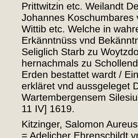
Prittwitzin etc. Weilandt 
Johannes Koschumbares vo
Wittib etc. Welche in wa
Erkänntnüss vnd Bekänntnu
Seliglich Starb zu Woytzdo
hernachmals zu Schollendo
Erden bestattet wardt / Ein
erkläret vnd aussgeleget 
Wartembergensem Silesium 
11 IV] 1619.
Kitzinger, Salomon Aureus 
= Adelicher Ehrenschildt 