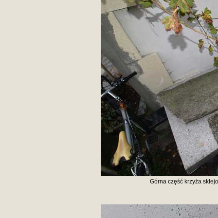
Górna część krzyża sklej