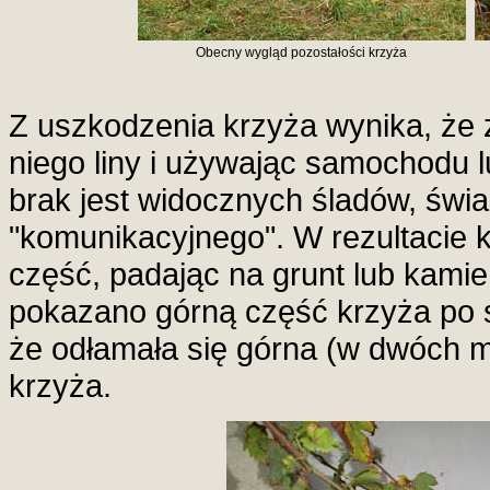
Obecny wygląd pozostałości krzyża
Z uszkodzenia krzyża wynika, że 
niego liny i używając samochodu l
brak jest widocznych śladów, św
"komunikacyjnego". W rezultacie k
część, padając na grunt lub kamie
pokazano górną część krzyża po sk
że odłamała się górna (w dwóch m
krzyża.