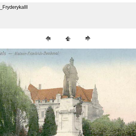
_FryderykaIII