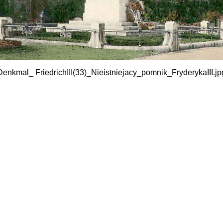
Denkmal_ FriedrichIII(33)_Nieistniejacy_pomnik_FryderykaIII.jp