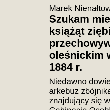
Marek Nienałtow
Szukam mie
książąt zięb
przechowy
oleśnickim 
1884 r.
Niedawno dowied
arkebuz zbójnik
znajdujący się 