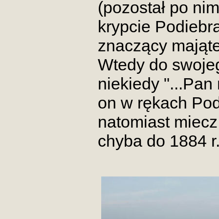
(pozostał po ni
krypcie Podiebra
znaczący majątek
Wtedy do swojeg
niekiedy "...Pan
on w rękach Pod
natomiast miecz
chyba do 1884 r