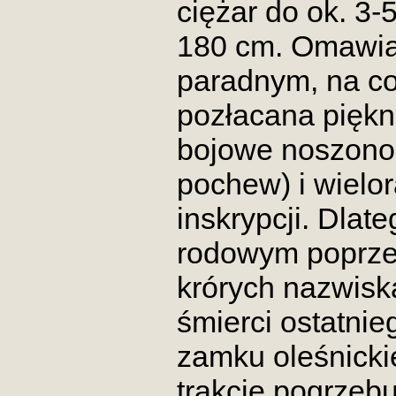
ciężar do ok. 3-
180 cm. Omawia
paradnym, na c
pozłacana pięk
bojowe noszono 
pochew) i wielo
inskrypcji. Dlat
rodowym poprzed
krórych nazwisk
śmierci ostatnieg
zamku oleśnicki
trakcie pogrzebu