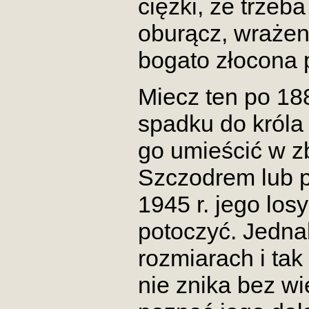
ciężki, że trzeb
oburącz, wrażeni
bogato złocona 
Miecz ten po 188
spadku do króla 
go umieścić w z
Szczodrem lub p
1945 r. jego los
potoczyć. Jedna
rozmiarach i tak
nie znika bez wi