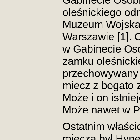
Gabinecie Osob
oleśnickiego odn
Muzeum Wojska 
Warszawie [1]. 
w Gabinecie Oso
zamku oleśnicki
przechowywany 
miecz z bogato 
Może i on istni
Może nawet w P
Ostatnim właści
miecza był Hyne