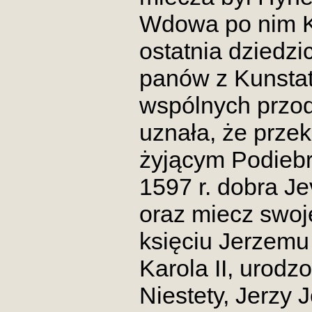
Wdowa po nim Ka
ostatnia dziedzi
panów z Kunstatu
wspólnych przo
uznała, że przek
żyjącym Podiebr
1597 r. dobra J
oraz miecz swo
księciu Jerzemu
Karola II, urod
Niestety, Jerzy 