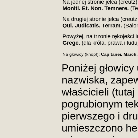
Na jednej stronie jelca (creutz
Moniti. Et. Non. Temnere.
(Te
Na drugiej stronie jelca (creutz
Qui. Judicatis. Terram.
(Salom
Powyżej, na trzonie rękojeści 
Grege.
(dla króla, prawa i ludu
Na głowicy (knopf):
Capitanei. March
Poniżej głowicy
nazwiska, zape
właścicieli (tuta
pogrubionym te
pierwszego i dr
umieszczono he