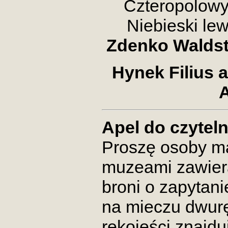
Czteropolowy
Niebieski lew 
Zdenko Waldste
Hynek Filius a
A
Apel do czytel
Proszę osoby ma
muzeami zawiera
broni o zapytani
na mieczu dwur
rękojeści znajduj