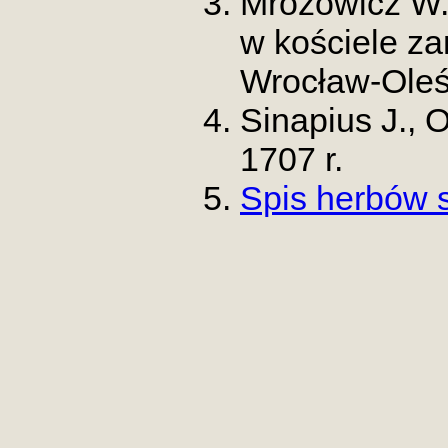
Mrozowicz W.
w kościele z
Wrocław-Oleś
Sinapius J., 
1707 r.
Spis herbów 