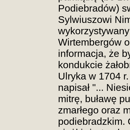
Podiebradów) 
Sylwiuszowi Nim
wykorzystywany
Wirtembergów ole
informacja, że b
kondukcie żało
Ulryka w 1704 r
napisał "... Nies
mitrę, buławę p
zmarłego oraz 
podiebradzkim. 