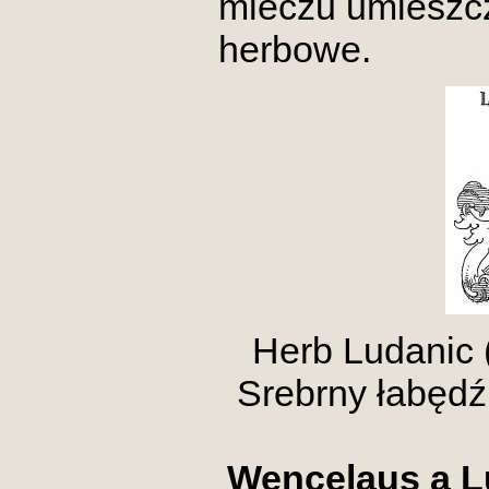
mieczu umieszcz
herbowe.
Herb Ludanic 
Srebrny łabędź 
Wencelaus a Lu