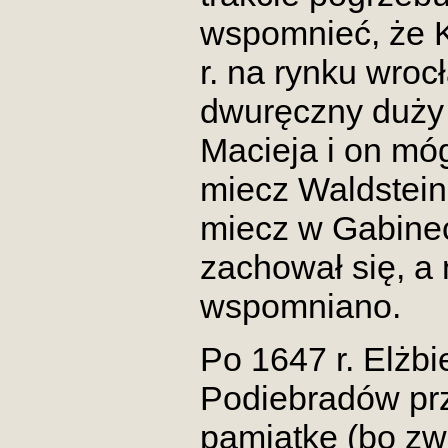
wspomnieć, że Ka
r. na rynku wro
dwuręczny duży 
Macieja i on mó
miecz Waldstein
miecz w Gabinec
zachował się, a 
wspomniano.
Po 1647 r. Elżbi
Podiebradów pr
pamiątkę (bo z