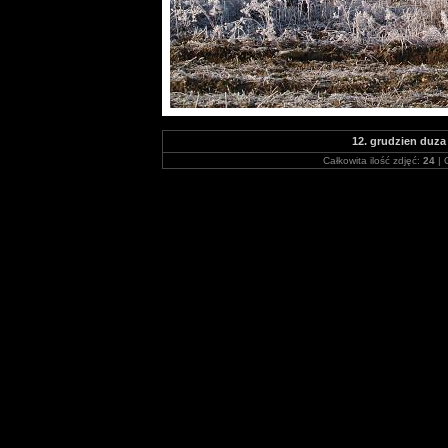
12. grudzien duza
Całkowita ilość zdjęć:
24
| 